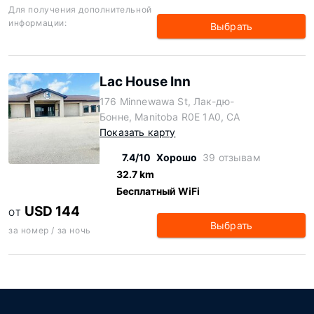
Для получения дополнительной
информации:
Выбрать
Lac House Inn
176 Minnewawa St, Лак-дю-
Бонне, Manitoba R0E 1A0, CA
Показать карту
7.4/10
Хорошо
39 отзывам
32.7 km
Бесплатный WiFi
USD 144
ОТ
Выбрать
за номер / за ночь