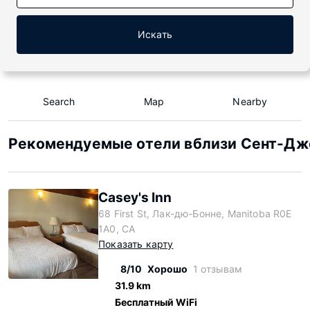
Искать
Search
Map
Nearby
Рекомендуемые отели вблизи Сент-Дж
Casey's Inn
68 First St, Лак-дю-Бонне, Manitoba R0E
1A0, CA
Показать карту
8/10
Хорошо
1 отзывам
31.9 km
Бесплатный WiFi