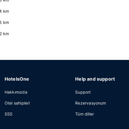
4 km
.6 km
.2 km
HotelsOne
Help and support
Hakkımızda
Support
Otel sahipleri
Rezervasyonum
SSS
Tüm diller