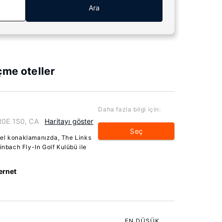
Ara
çme oteller
Daha fazla bilgi için:
R0E 1S0, CA
Haritayı göster
Seç
tel konaklamanızda, The Links
inbach Fly-In Golf Kulübü ile
ernet
EN DÜŞÜK