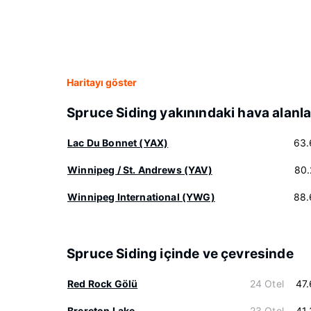
Haritayı göster
Spruce Siding yakınındaki hava alanla
Lac Du Bonnet (YAX)
63.
Winnipeg / St. Andrews (YAV)
80.
Winnipeg International (YWG)
88.
Spruce Siding içinde ve çevresinde
Red Rock Gölü
24 Otel
47
Brereton Lake
23 Otel
41