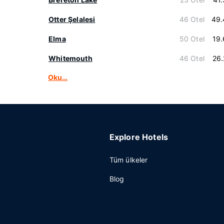
Otter Şelalesi
46 Otel
49.
Elma
50 Otel
19
Whitemouth
46 Otel
26
Oku…
Explore Hotels
Tüm ülkeler
Blog