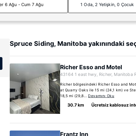
er 6 Ağu - Cum 7 Ağu
1 Oda, 2 Yetişkin, 0 Çocuk
Spruce Siding, Manitoba yakınındaki se
Richer Esso and Motel
43164 1 east hwy, Richer, Manitoba 
Richer bölgesindeki Richer Esso and Mo
at Quarry Oaks ile 15 mi (24,1 km) ve Ste
18,5 mi (29,8...
Devamını Oku
30.7 km
Ücretsiz kablosuz int
Frantz Inn