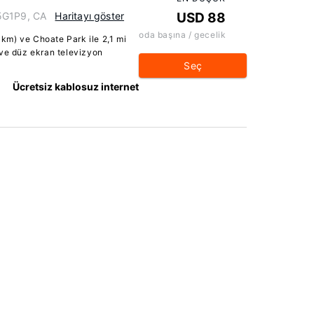
R5G1P9, CA
Haritayı göster
USD 88
oda başına / gecelik
5 km) ve Choate Park ile 2,1 mi
 ve düz ekran televizyon
Seç
Ücretsiz kablosuz internet