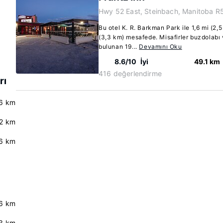
Hwy 52 East, Steinbach, Manitoba 
Bu otel K. R. Barkman Park ile 1,6 mi (2,
(3,3 km) mesafede. Misafirler buzdolabı
bulunan 19...
Devamını Oku
8.6/10
İyi
49.1 km
416 değerlendirme
rı
6 km
2 km
6 km
.6 km
.3 km