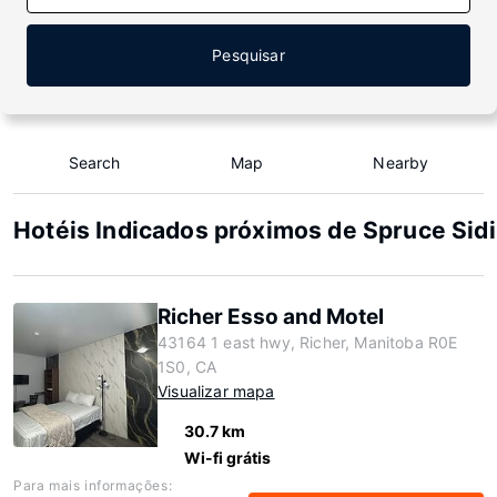
Pesquisar
Search
Map
Nearby
Hotéis Indicados próximos de Spruce Sid
Richer Esso and Motel
43164 1 east hwy, Richer, Manitoba R0E
1S0, CA
Visualizar mapa
30.7 km
Wi-fi grátis
Para mais informações: