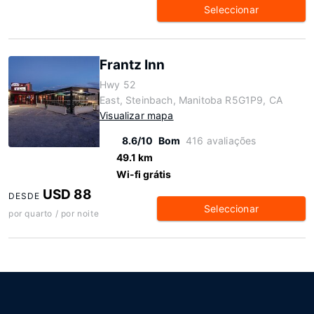
Seleccionar
Frantz Inn
Hwy 52
East, Steinbach, Manitoba R5G1P9, CA
Visualizar mapa
8.6/10
Bom
416 avaliações
49.1 km
Wi-fi grátis
USD 88
DESDE
Seleccionar
por quarto / por noite