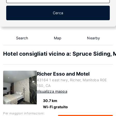
Cerca
Search
Map
Nearby
Hotel consigliati vicino a: Spruce Siding,
Richer Esso and Motel
43164 1 east hwy, Richer, Manitoba R0E
1S0, CA
Visualizza mappa
30.7 km
Wi-Fi gratuito
Per maggiori informazioni: