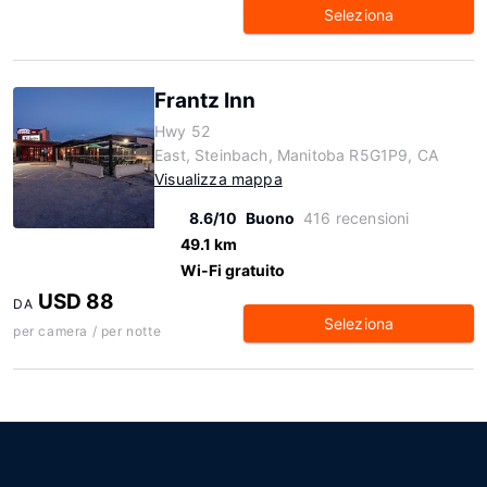
Seleziona
Frantz Inn
Hwy 52
East, Steinbach, Manitoba R5G1P9, CA
Visualizza mappa
8.6/10
Buono
416 recensioni
49.1 km
Wi-Fi gratuito
USD 88
DA
Seleziona
per camera / per notte