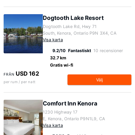
Dogtooth Lake Resort
Dogtooth Lake Rd, Hwy 71
South, Kenora, Ontario P9N 3X4, CA
Visa karta
9.2/10
Fantastiskt
10 recensioner
32.7 km
Gratis wi-fi
USD 162
FRÅN
Välj
per rum / per natt
Comfort Inn Kenora
1230 Highway 17
E, Kenora, Ontario P9N1L9, CA
Visa karta