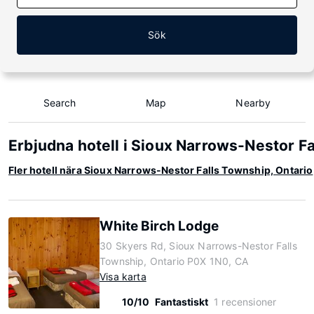
Sök
Search
Map
Nearby
Erbjudna hotell i Sioux Narrows-Nestor Fa
Fler hotell nära Sioux Narrows-Nestor Falls Township, Ontario
White Birch Lodge
30 Skyers Rd, Sioux Narrows-Nestor Falls
Township, Ontario P0X 1N0, CA
Visa karta
10/10
Fantastiskt
1 recensioner