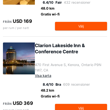
6.4/10
Fair
432 recensioner
48.0 km
Gratis wi-fi
USD 169
FRÅN
Välj
per rum / per natt
Clarion Lakeside Inn &
Conference Centre
470 First Avenue S, Kenora, Ontario P9N
1W7, CA
Visa karta
8.4/10
Bra
609 recensioner
48.2 km
Gratis wi-fi
USD 369
FRÅN
Välj
per rum / per natt