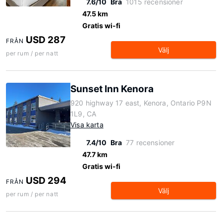
7.6/10
Bra
1015 recensioner
47.5 km
Gratis wi-fi
USD 287
FRÅN
Välj
per rum / per natt
Sunset Inn Kenora
920 highway 17 east, Kenora, Ontario P9N
1L9, CA
Visa karta
7.4/10
Bra
77 recensioner
47.7 km
Gratis wi-fi
USD 294
FRÅN
Välj
per rum / per natt