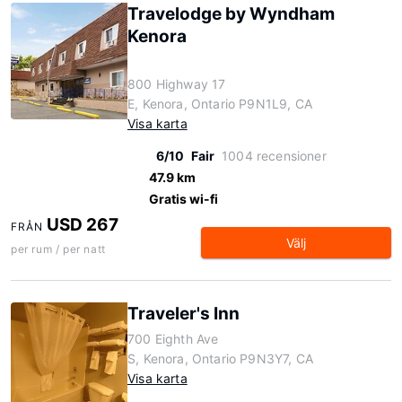
Travelodge by Wyndham
Kenora
800 Highway 17
E, Kenora, Ontario P9N1L9, CA
Visa karta
6/10
Fair
1004 recensioner
47.9 km
Gratis wi-fi
USD 267
FRÅN
Välj
per rum / per natt
Traveler's Inn
700 Eighth Ave
S, Kenora, Ontario P9N3Y7, CA
Visa karta