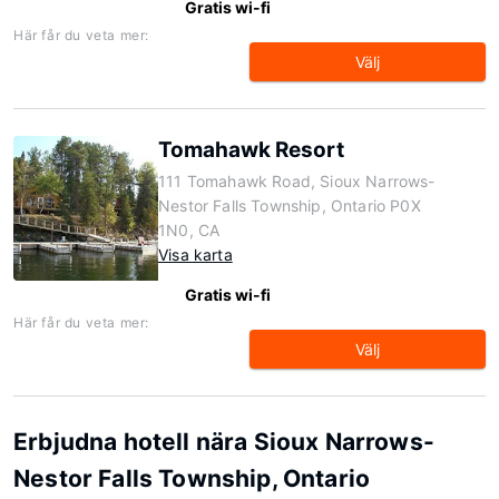
Gratis wi-fi
Här får du veta mer:
Välj
Tomahawk Resort
111 Tomahawk Road, Sioux Narrows-
Nestor Falls Township, Ontario P0X
1N0, CA
Visa karta
Gratis wi-fi
Här får du veta mer:
Välj
Erbjudna hotell nära Sioux Narrows-
Nestor Falls Township, Ontario