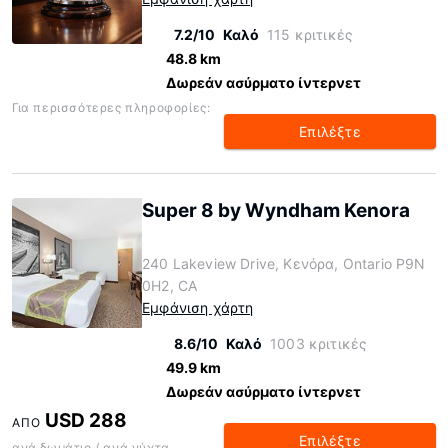
7.2/10
Καλό
115 κριτικές
48.8 km
Δωρεάν ασύρματο ίντερνετ
Για περισσότερες πληροφορίες:
Επιλέξτε
Super 8 by Wyndham Kenora
240 Lakeview Drive, Κενόρα, Ontario P9N
0H2, CA
Εμφάνιση χάρτη
8.6/10
Καλό
1003 κριτικές
49.9 km
Δωρεάν ασύρματο ίντερνετ
USD 288
ΑΠΌ
Επιλέξτε
ανά δωμάτιο / ανά νύχτα