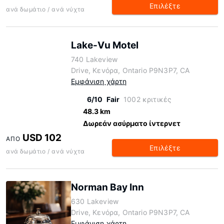
Επιλέξτε
ανά δωμάτιο / ανά νύχτα
Lake-Vu Motel
740 Lakeview
Drive, Κενόρα, Ontario P9N3P7, CA
Εμφάνιση χάρτη
6/10
Fair
1002 κριτικές
48.3 km
Δωρεάν ασύρματο ίντερνετ
USD 102
ΑΠΌ
Επιλέξτε
ανά δωμάτιο / ανά νύχτα
Norman Bay Inn
630 Lakeview
Drive, Κενόρα, Ontario P9N3P7, CA
Εμφάνιση χάρτη