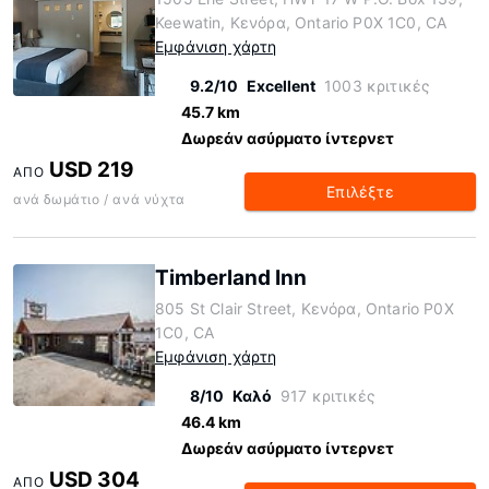
Keewatin, Κενόρα, Ontario P0X 1C0, CA
Εμφάνιση χάρτη
9.2/10
Excellent
1003 κριτικές
45.7 km
Δωρεάν ασύρματο ίντερνετ
USD 219
ΑΠΌ
Επιλέξτε
ανά δωμάτιο / ανά νύχτα
Timberland Inn
805 St Clair Street, Κενόρα, Ontario P0X
1C0, CA
Εμφάνιση χάρτη
8/10
Καλό
917 κριτικές
46.4 km
Δωρεάν ασύρματο ίντερνετ
USD 304
ΑΠΌ