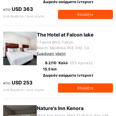
Δωρεάν ασύρματο ίντερνετ
USD 363
ΑΠΌ
Επιλέξτε
ανά δωμάτιο / ανά νύχτα
The Hotel at Falcon lake
1 Falcon Blvd, Falcon
Beach, Manitoba R0E 2H0, CA
Εμφάνιση χάρτη
8.2/10
Καλό
253 κριτικές
15.5 km
Δωρεάν ασύρματο ίντερνετ
USD 253
ΑΠΌ
Επιλέξτε
ανά δωμάτιο / ανά νύχτα
Nature's Inn Kenora
1505 Erie Street, HWY 17 W P.O. Box 139,