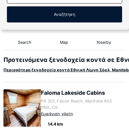
Αναζήτηση
Search
Map
Nearby
Προτεινόμενα ξενοδοχεία κοντά σε Εθνι
Περισσότερα ξενοδοχεία κοντά Εθνική Λίμνη Σόαλ, Manitob
Faloma Lakeside Cabins
PR 301, Falcon Beach, Manitoba R0E
0N0, CA
Εμφάνιση χάρτη
14.4 km