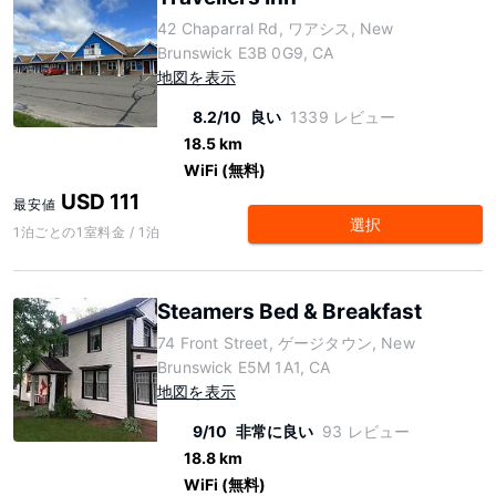
42 Chaparral Rd, ワアシス, New
Brunswick E3B 0G9, CA
地図を表示
8.2/10
良い
1339 レビュー
18.5 km
WiFi (無料)
USD 111
最安値
選択
1泊ごとの1室料金 / 1泊
Steamers Bed & Breakfast
74 Front Street, ゲージタウン, New
Brunswick E5M 1A1, CA
地図を表示
9/10
非常に良い
93 レビュー
18.8 km
WiFi (無料)