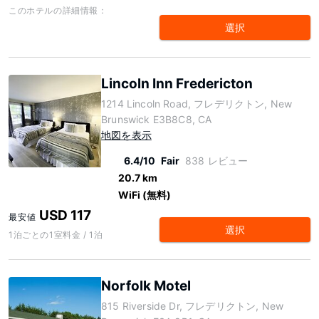
このホテルの詳細情報：
選択
Lincoln Inn Fredericton
1214 Lincoln Road, フレデリクトン, New
Brunswick E3B8C8, CA
地図を表示
6.4/10
Fair
838 レビュー
20.7 km
WiFi (無料)
USD 117
最安値
選択
1泊ごとの1室料金 / 1泊
Norfolk Motel
815 Riverside Dr, フレデリクトン, New