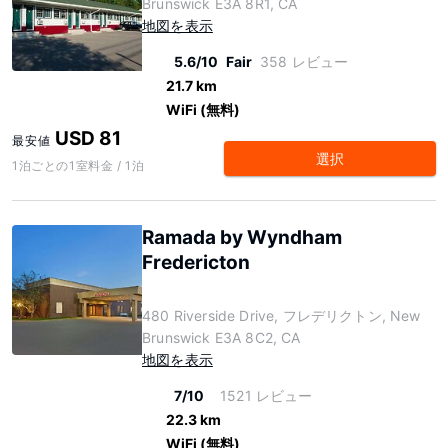
Brunswick E3A 8R1, CA
地図を表示
5.6/10
Fair
358 レビュー
21.7 km
WiFi (無料)
USD 81
最安値
選択
1泊ごとの1室料金 / 1泊
Ramada by Wyndham
Fredericton
480 Riverside Drive, フレデリクトン, New
Brunswick E3A 8C2, CA
地図を表示
7/10
1521 レビュー
22.3 km
WiFi (無料)