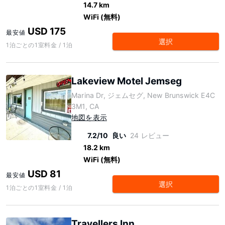
14.7 km
WiFi (無料)
USD 175
最安値
選択
1泊ごとの1室料金 / 1泊
Lakeview Motel Jemseg
Marina Dr, ジェムセグ, New Brunswick E4C
3M1, CA
地図を表示
7.2/10
良い
24 レビュー
18.2 km
WiFi (無料)
USD 81
最安値
選択
1泊ごとの1室料金 / 1泊
Travellers Inn