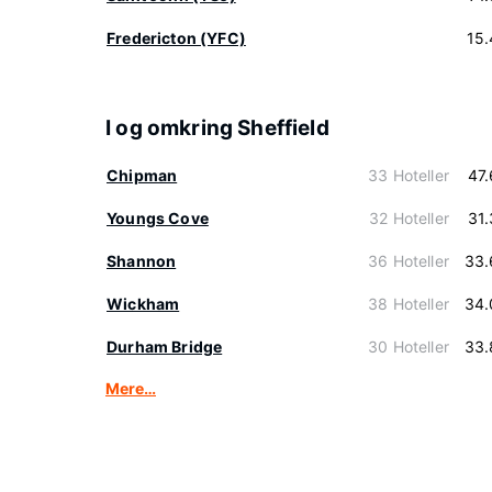
Fredericton (YFC)
15
I og omkring Sheffield
Chipman
33 Hoteller
47
Youngs Cove
32 Hoteller
31
Shannon
36 Hoteller
33.
Wickham
38 Hoteller
34.
Durham Bridge
30 Hoteller
33.
Mere…