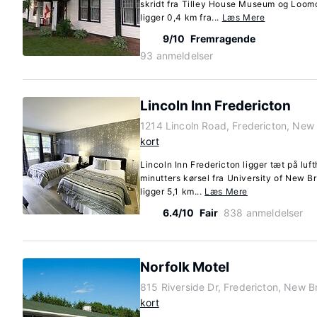
skridt fra Tilley House Museum og Loomc
ligger 0,4 km fra...
Læs Mere
9/10
Fremragende
93 anmeldelser
Lincoln Inn Fredericton
1214 Lincoln Road, Fredericton, Ne
kort
Lincoln Inn Fredericton ligger tæt på luf
minutters kørsel fra University of New B
ligger 5,1 km...
Læs Mere
6.4/10
Fair
838 anmeldelser
Norfolk Motel
815 Riverside Dr, Fredericton, New 
kort