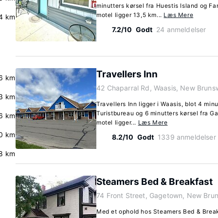
minutters kørsel fra Huestis Island og F
motel ligger 13,5 km...
Læs Mere
.4 km
7.2/10
Godt
24 anmeldelser
Travellers Inn
.6 km
42 Chaparral Rd, Waasis, New Bruns
.3 km
Travellers Inn ligger i Waasis, blot 4 min
Turistbureau og 6 minutters kørsel fra G
6 km
motel ligger...
Læs Mere
0 km
8.2/10
Godt
1339 anmeldelser
8 km
Steamers Bed & Breakfast
74 Front Street, Gagetown, New Bru
Med et ophold hos Steamers Bed & Break