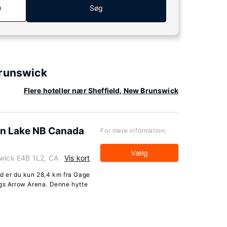
n
Søg
Brunswick
Flere hoteller nær Sheffield, New Brunswick
an Lake NB Canada
For mere information:
Vælg
swick E4B 1L2, CA
Vis kort
ld er du kun 28,4 km fra Gage
ngs Arrow Arena. Denne hytte