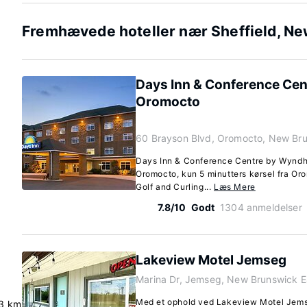
Fremhævede hoteller nær Sheffield, N
Days Inn & Conference Ce
Oromocto
60 Brayson Blvd, Oromocto, New Br
Days Inn & Conference Centre by Wyndha
Oromocto, kun 5 minutters kørsel fra Or
Golf and Curling...
Læs Mere
7.8/10
Godt
1304 anmeldelser
Lakeview Motel Jemseg
Marina Dr, Jemseg, New Brunswick 
Med et ophold ved Lakeview Motel Jems
.3 km