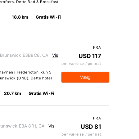
rofters. Dette Bed & Breakfast
18.8 km
Gratis Wi-Fi
FRA
w Brunswick E3B8C8, CA
Vis
USD 117
per værelse / per nat
thavnen i Fredericton, kun 5
Vælg
runswick (UNB). Dette hotel
20.7 km
Gratis Wi-Fi
FRA
Brunswick E3A 8R1, CA
Vis
USD 81
per værelse / per nat