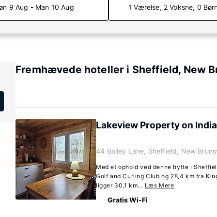
øn 9 Aug - Man 10 Aug
1 Værelse, 2 Voksne, 0 Bør
Fremhævede hoteller i Sheffield, New 
Lakeview Property on Indi
44 Bailey Lane, Sheffield, New Brun
Med et ophold ved denne hytte i Sheffie
Golf and Curling Club og 28,4 km fra Ki
ligger 30,1 km...
Læs Mere
Gratis Wi-Fi