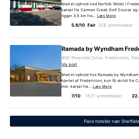
Med et ophold ved Norfolk Motel i Freder
kørsel fra Carman Creek Golf Course og 
ligger 3,5 km fra...
Læs Mere
5.6/10
Fair
358 anmeldelser
Ramada by Wyndham Frede
480 Riverside Drive, Fredericton, N
Vis kort
Med et ophold hos Ramada by Wyndham Fr
hjertet af Fredericton, kun få skridt fra
min. kørsel fra...
Læs Mere
7/10
1521 anmeldelser
22
Flere hoteller nær Sheffie