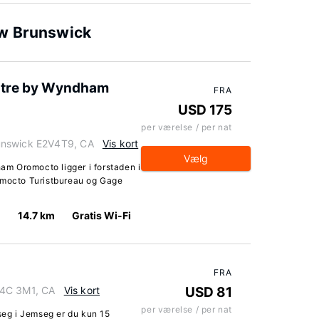
ew Brunswick
ntre by Wyndham
FRA
USD 175
per værelse / per nat
unswick E2V4T9, CA
Vis kort
Vælg
m Oromocto ligger i forstaden i
omocto Turistbureau og Gage
14.7 km
Gratis Wi-Fi
FRA
E4C 3M1, CA
Vis kort
USD 81
per værelse / per nat
eg i Jemseg er du kun 15