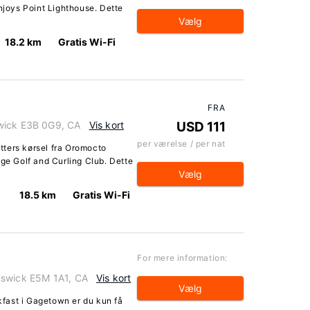
anjoys Point Lighthouse. Dette
Vælg
18.2 km
Gratis Wi-Fi
FRA
wick E3B 0G9, CA
Vis kort
USD 111
per værelse / per nat
utters kørsel fra Oromocto
age Golf and Curling Club. Dette
Vælg
18.5 km
Gratis Wi-Fi
For mere information:
nswick E5M 1A1, CA
Vis kort
Vælg
fast i Gagetown er du kun få