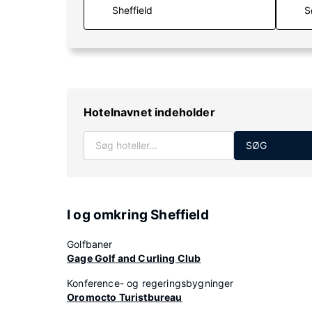
S
Hotelnavnet indeholder
SØG
I og omkring Sheffield
Golfbaner
Gage Golf and Curling Club
Konference- og regeringsbygninger
Oromocto Turistbureau