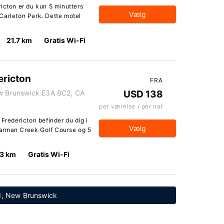
icton er du kun 5 minutters
Vælg
Carleton Park. Dette motel
21.7 km
Gratis Wi-Fi
ricton
FRA
ew Brunswick E3A 8C2, CA
USD 138
per værelse / per nat
edericton befinder du dig i
Vælg
 Carman Creek Golf Course og 5
.3 km
Gratis Wi-Fi
ld, New Brunswick