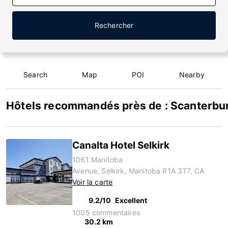
Rechercher
Search
Map
POI
Nearby
Hôtels recommandés près de : Scanterbu
Canalta Hotel Selkirk
1061 Manitoba
Avenue, Selkirk, Manitoba R1A 3T7, CA
Voir la carte
9.2/10
Excellent
1005 commentaires
30.2 km