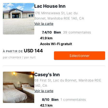
Lac House Inn
176 Minnewawa St, Lac du
Bonnet, Manitoba R0E 1A0, CA
Voir la carte
7.4/10
Bien
39 commentaires
41.9 km
Accès Wi-Fi gratuit
USD 144
À PARTIR DE
Sélectionner
par chambre / par nuit
Casey's Inn
68 First St, Lac du Bonnet, Manitoba R0E
1A0, CA
Voir la carte
8/10
Bien
1 commentaires
42.1 km