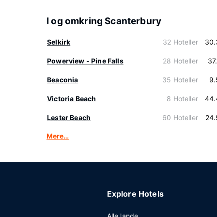
I og omkring Scanterbury
Selkirk
32 Hoteller
30.
Powerview - Pine Falls
28 Hoteller
37
Beaconia
35 Hoteller
9.
Victoria Beach
8 Hoteller
44.
Lester Beach
60 Hoteller
24.
Mere…
Explore Hotels
Alle lande