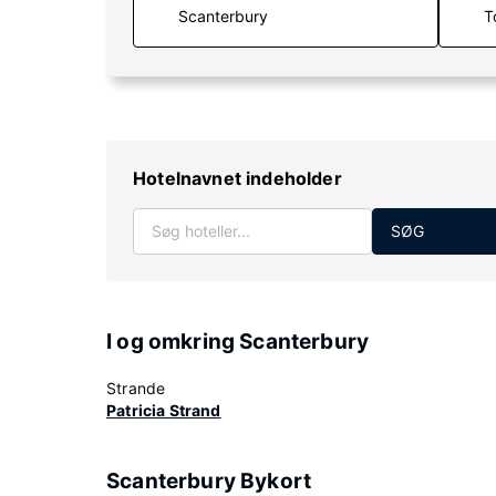
T
Hotelnavnet indeholder
SØG
I og omkring Scanterbury
Strande
Patricia Strand
Scanterbury Bykort