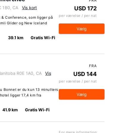
FRA
C 1B0, CA
Vis kort
USD 172
per værelse / per nat
 & Conference, som ligger på
Gimli Glider og New Iceland
Vælg
39.1 km
Gratis Wi-Fi
FRA
Manitoba R0E 1A0, CA
Vis
USD 144
per værelse / per nat
u Bonnet er du kun 13 minutters
Vælg
hotel ligger 17,4 km fra
41.9 km
Gratis Wi-Fi
For mere information: