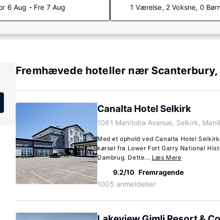
or 6 Aug - Fre 7 Aug
1 Værelse, 2 Voksne, 0 Bør
Fremhævede hoteller nær Scanterbury,
Canalta Hotel Selkirk
1061 Manitoba Avenue, Selkirk, Mani
Med et ophold ved Canalta Hotel Selkirk 
kørsel fra Lower Fort Garry National Hist
Dambrug. Dette...
Læs Mere
9.2/10
Fremragende
1005 anmeldelser
Lakeview Gimli Resort & C