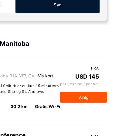
n
Søg
 Manitoba
FRA
toba R1A 3T7, CA
Vis kort
USD 145
per værelse / per nat
i Selkirk er du kun 15 minutters
oric Site og St. Andrews
Vælg
30.2 km
Gratis Wi-Fi
onference