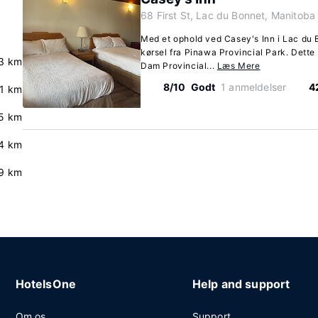
68 First St, Lac du Bonnet, Manitob
Med et ophold ved Casey's Inn i Lac du 
kørsel fra Pinawa Provincial Park. Dette
3 km
Dam Provincial...
Læs Mere
8/10
Godt
1 anmeldelser
4
.1 km
5 km
4 km
9 km
HotelsOne
Help and support
Om os
Support