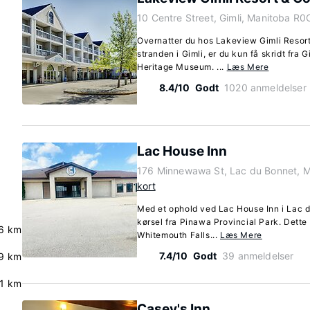
10 Centre Street, Gimli, Manitoba R0
Overnatter du hos Lakeview Gimli Resort
stranden i Gimli, er du kun få skridt fra 
Heritage Museum. ...
Læs Mere
8.4/10
Godt
1020 anmeldelser
Lac House Inn
176 Minnewawa St, Lac du Bonnet, 
kort
Med et ophold ved Lac House Inn i Lac d
kørsel fra Pinawa Provincial Park. Dette 
6 km
Whitemouth Falls...
Læs Mere
7.4/10
Godt
39 anmeldelser
9 km
.1 km
Casey's Inn