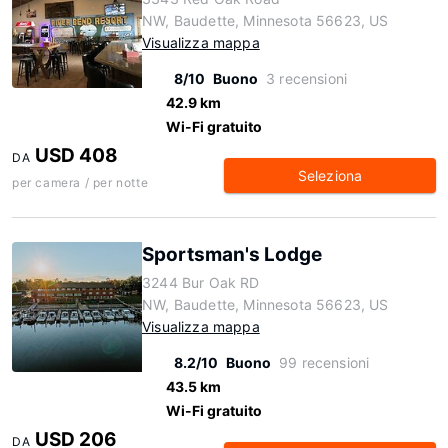
NW, Baudette, Minnesota 56623, US
Visualizza mappa
8/10
Buono
3 recensioni
42.9 km
Wi-Fi gratuito
USD 408
DA
Seleziona
per camera / per notte
Sportsman's Lodge
3244 Bur Oak RD
NW, Baudette, Minnesota 56623, US
Visualizza mappa
8.2/10
Buono
99 recensioni
43.5 km
Wi-Fi gratuito
USD 206
DA