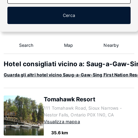
Cerca
Search
Map
Nearby
Hotel consigliati vicino a: Saug-a-Gaw-Si
Guarda gli altri hotel vicino Saug-a-Gaw-Sing First Nation Res
Tomahawk Resort
111 Tomahawk Road, Sioux Narrows -
Nestor Falls, Ontario P0X 1N0, CA
Visualizza mappa
35.6 km