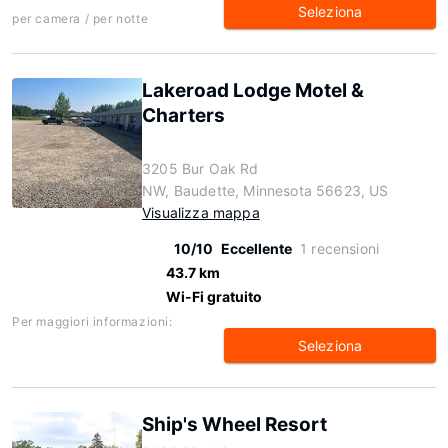
Seleziona
per camera / per notte
Lakeroad Lodge Motel &
Charters
3205 Bur Oak Rd
NW, Baudette, Minnesota 56623, US
Visualizza mappa
10/10
Eccellente
1 recensioni
43.7 km
Wi-Fi gratuito
Per maggiori informazioni:
Seleziona
Ship's Wheel Resort