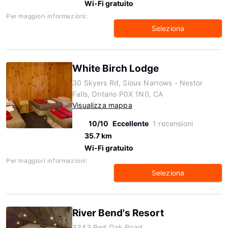
Wi-Fi gratuito
Per maggiori informazioni:
Seleziona
White Birch Lodge
30 Skyers Rd, Sioux Narrows - Nestor
Falls, Ontario P0X 1N0, CA
Visualizza mappa
10/10
Eccellente
1 recensioni
35.7 km
Wi-Fi gratuito
Per maggiori informazioni:
Seleziona
River Bend's Resort
3343 Red Oak Road