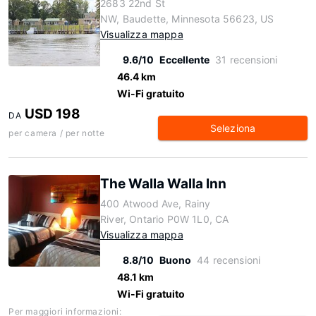
2683 22nd St
NW, Baudette, Minnesota 56623, US
Visualizza mappa
9.6/10
Eccellente
31 recensioni
46.4 km
Wi-Fi gratuito
USD 198
DA
Seleziona
per camera / per notte
The Walla Walla Inn
400 Atwood Ave, Rainy
River, Ontario P0W 1L0, CA
Visualizza mappa
8.8/10
Buono
44 recensioni
48.1 km
Wi-Fi gratuito
Per maggiori informazioni: