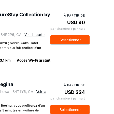
ureStay Collection by
À PARTIR DE
USD 90
par chambre / par nuit
n S4R2P6, CA
Voir la carte
Sélectionner
vrir ; Seven Oaks Hotel
ern vous fait profiter d'un
3.1 km
Accès Wi-Fi gratuit
Regina
À PARTIR DE
tchewan S4T1Y6, CA
Voir la
USD 224
par chambre / par nuit
 Regina, vous profiterez d'un
Sélectionner
e 5 minutes en voiture de