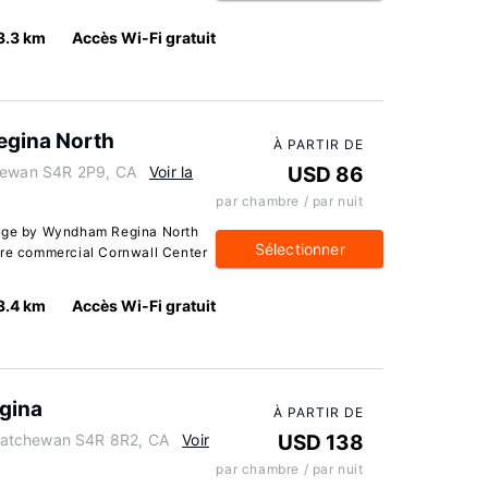
3.3 km
Accès Wi-Fi gratuit
egina North
À PARTIR DE
chewan S4R 2P9, CA
Voir la
USD 86
par chambre / par nuit
odge by Wyndham Regina North
Sélectionner
tre commercial Cornwall Center
3.4 km
Accès Wi-Fi gratuit
egina
À PARTIR DE
katchewan S4R 8R2, CA
Voir
USD 138
par chambre / par nuit