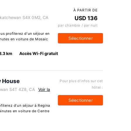
À PARTIR DE
askatchewan S4X 0M2, CA
USD 136
par chambre / par nuit
us profiterez d'un séjour en
Sélectionner
inutes en voiture de Mosaic
8.3 km
Accès Wi-Fi gratuit
ew House
Pour plus d'infos sur cet
hôtel :
hewan S4T 4Z8, CA
Voir la
Sélectionner
fiterez d'un séjour à Regina
inutes en voiture de Centre