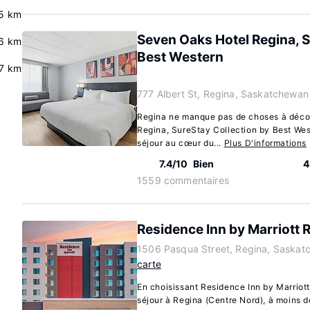
5 km
Seven Oaks Hotel Regina, S
.6 km
Best Western
.7 km
777 Albert St, Regina, Saskatchewa
Regina ne manque pas de choses à décou
Regina, SureStay Collection by Best West
séjour au cœur du...
Plus D'informations
7.4/10
Bien
4
1559 commentaires
Residence Inn by Marriott 
1506 Pasqua Street, Regina, Saska
carte
En choisissant Residence Inn by Marriott
séjour à Regina (Centre Nord), à moins d