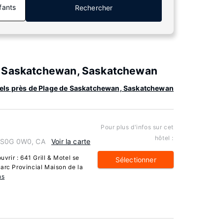
fants
Rechercher
e Saskatchewan, Saskatchewan
tels près de Plage de Saskatchewan, Saskatchewan
Pour plus d'infos sur cet
hôtel :
n S0G 0W0, CA
Voir la carte
rir : 641 Grill & Motel se
Sélectionner
arc Provincial Maison de la
ns