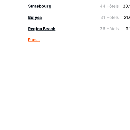
Strasbourg
44 Hôtels
30.
Bulyea
31 Hôtels
21
Regina Beach
36 Hôtels
3
Plus…