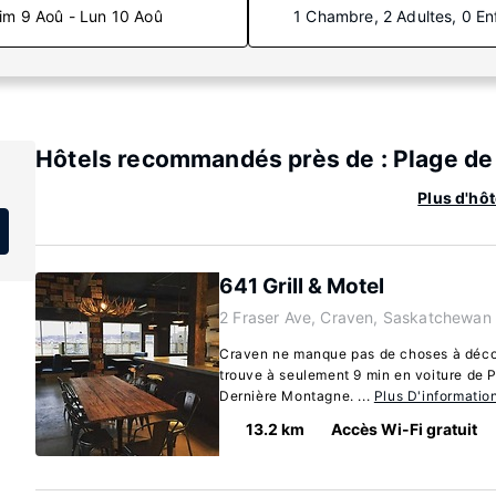
im 9 Aoû - Lun 10 Aoû
1 Chambre, 2 Adultes, 0 En
Hôtels recommandés près de : Plage d
Plus d'hô
641 Grill & Motel
2 Fraser Ave, Craven, Saskatchewa
Craven ne manque pas de choses à découv
trouve à seulement 9 min en voiture de P
Dernière Montagne. ...
Plus D'informatio
13.2 km
Accès Wi-Fi gratuit