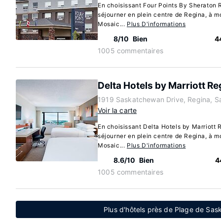
En choisissant Four Points By Sheraton 
séjourner en plein centre de Regina, à m
Mosaic...
Plus D'informations
8/10
Bien
4
1005 commentaires
Delta Hotels by Marriott Re
1919 Saskatchewan Drive, Regina, 
Voir la carte
En choisissant Delta Hotels by Marriott 
séjourner en plein centre de Regina, à m
Mosaic...
Plus D'informations
8.6/10
Bien
4
1005 commentaires
Plus d'hôtels près de Plage de S