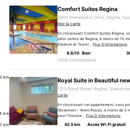
Comfort Suites Regina
4300 Diefenbaker Drive, Regina, S
Voir la carte
En choisissant Comfort Suites Regina, vo
plein centre de Regina, à moins de 10 m
Stadium at Taylor...
Plus D'informations
8.6/10
Bien
3
1008 commentaires
9 km
Royal Suite in Beautiful n
1212 Royal Street, Regina, Saskatc
carte
En choisissant cet appartement, vous pro
(Rosemont - Mont Royal), à moins de 5 m
.4 km
pour l'histoire...
Plus D'informations
42.5 km
Accès Wi-Fi gratuit
.1 km