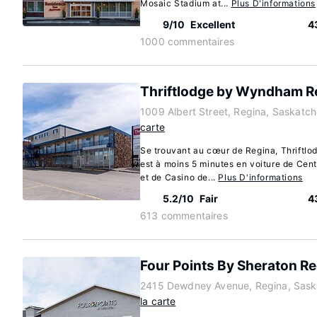
Mosaic Stadium at...
Plus D'informations
9/10
Excellent
4
1000 commentaires
Thriftlodge by Wyndham R
1009 Albert Street, Regina, Saskat
carte
Se trouvant au cœur de Regina, Thriftl
est à moins 5 minutes en voiture de Cen
et de Casino de...
Plus D'informations
5.2/10
Fair
4
613 commentaires
Four Points By Sheraton R
2415 Dewdney Avenue, Regina, Sas
la carte