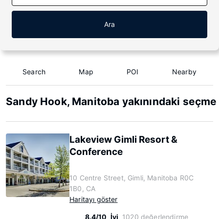
Ara
Search
Map
POI
Nearby
Sandy Hook, Manitoba yakınındaki seçme 
Lakeview Gimli Resort &
Conference
10 Centre Street, Gimli, Manitoba R0C
1B0, CA
Haritayı göster
8.4/10
İyi
1020 değerlendirme