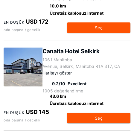
10.0 km
Ücretsiz kablosuz internet
USD 172
EN DÜŞÜK
Seç
oda başına / gecelik
Canalta Hotel Selkirk
1061 Manitoba
Avenue, Selkirk, Manitoba R1A 3T7, CA
Haritayı göster
9.2/10
Excellent
1005 değerlendirme
43.6 km
Ücretsiz kablosuz internet
USD 145
EN DÜŞÜK
Seç
oda başına / gecelik