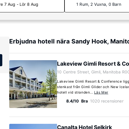
re 7 Aug - Lör 8 Aug
1 Rum, 2 Vuxna, 0 Barn
Erbjudna hotell nära Sandy Hook, Manit
Lakeview Gimli Resort & C
10 Centre Street, Gimli, Manitoba R0
Lakeview Gimli Resort & Conference ligge
stenkast från Gimli Glider och New Icel
hotell vid stranden...
Läs Mer
8.4/10
Bra
1020 recensioner
Canalta Hotel Selkirk