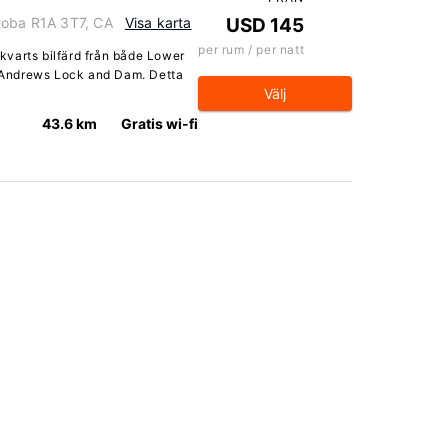
toba R1A 3T7, CA
Visa karta
USD 145
per rum / per natt
n kvarts bilfärd från både Lower
t. Andrews Lock and Dam. Detta
Välj
43.6 km
Gratis wi-fi