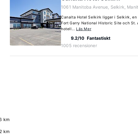
1061 Manitoba Avenue, Selkirk, Mani
Canalta Hotel Selkirk ligger i Selkirk, e
Fort Garry National Historic Site och S
hotell...
Läs Mer
9.2/10
Fantastiskt
1005 recensioner
.6 km
2 km