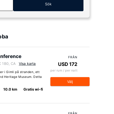
Sök
oba
onference
FRÅN
C 1B0, CA
Visa karta
USD 172
per rum / per natt
r i Gimli på stranden, ett
and Heritage Museum. Detta
Välj
10.0 km
Gratis wi-fi
FRÅN