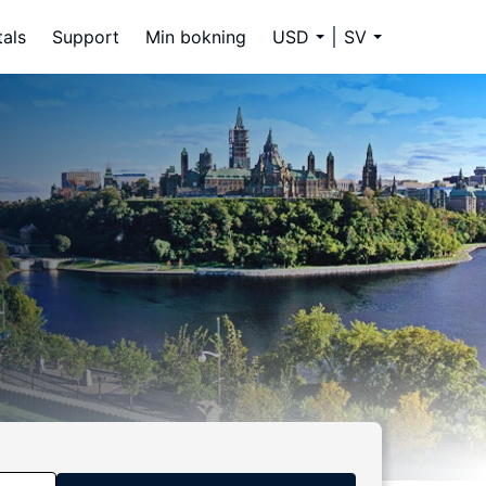
tals
Support
Min bokning
USD
SV