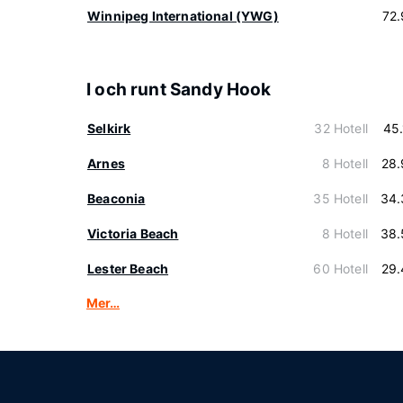
Winnipeg International (YWG)
72
I och runt Sandy Hook
Selkirk
32 Hotell
45
Arnes
8 Hotell
28.
Beaconia
35 Hotell
34.
Victoria Beach
8 Hotell
38.
Lester Beach
60 Hotell
29.
Mer…