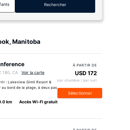
fants
Rechercher
ook, Manitoba
onference
À PARTIR DE
C 1B0, CA
Voir la carte
USD 172
par chambre / par nuit
ir : Lakeview Gimli Resort &
r au bord de la plage, à deux pas
Sélectionner
0.0 km
Accès Wi-Fi gratuit