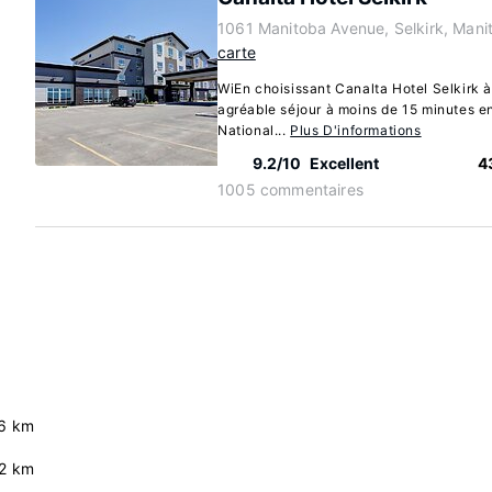
1061 Manitoba Avenue, Selkirk, Mani
carte
WiEn choisissant Canalta Hotel Selkirk à
agréable séjour à moins de 15 minutes e
National...
Plus D'informations
9.2/10
Excellent
4
1005 commentaires
.6 km
2 km