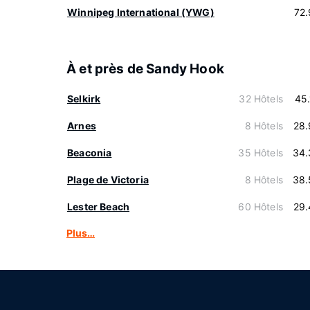
Winnipeg International (YWG)
72
À et près de Sandy Hook
Selkirk
32 Hôtels
45
Arnes
8 Hôtels
28.
Beaconia
35 Hôtels
34.
Plage de Victoria
8 Hôtels
38.
Lester Beach
60 Hôtels
29.
Plus…