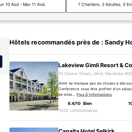
un 10 Aoû - Mar 11 Aoû
1 Chambre, 2 Adultes, 0 En
Hôtels recommandés près de : Sandy H
Lakeview Gimli Resort & C
10 Centre Street, Gimli, Manitoba R0
Gimli ne manque pas de choses à découvr
Conference vous fera profiter d'un séjou
de sites...
Plus D'informations
8.4/10
Bien
1
1020 commentaires
Canalta Hotel Selkirk