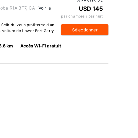
À PARTIR DE
toba R1A 3T7, CA
Voir la
USD 145
par chambre / par nuit
 Selkirk, vous profiterez d'un
Sélectionner
n voiture de Lower Fort Garry
3.6 km
Accès Wi-Fi gratuit