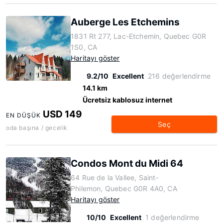
Auberge Les Etchemins
1831 Rt 277, Lac-Etchemin, Quebec G0R
1S0, CA
Haritayı göster
9.2/10
Excellent
216 değerlendirme
14.1 km
Ücretsiz kablosuz internet
USD 149
EN DÜŞÜK
Seç
oda başına / gecelik
Condos Mont du Midi 64
64 Rue de la Vallee, Saint-
Philemon, Quebec G0R 4A0, CA
Haritayı göster
10/10
Excellent
1 değerlendirme