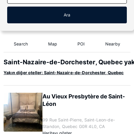
Ara
Search
Map
POI
Nearby
Saint-Nazaire-de-Dorchester, Quebec yak
Yakın diğer oteller: Saint-Nazaire-de-Dorchester, Quebec
Au Vieux Presbytère de Saint-
Léon
99 Rue Saint-Pierre, Saint-Leon-de-
Standon, Quebec G0R 4L0, CA
Haritayı göster