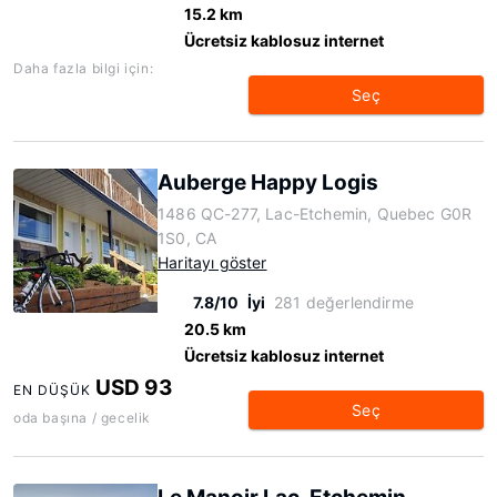
15.2 km
Ücretsiz kablosuz internet
Daha fazla bilgi için:
Seç
Auberge Happy Logis
1486 QC-277, Lac-Etchemin, Quebec G0R
1S0, CA
Haritayı göster
7.8/10
İyi
281 değerlendirme
20.5 km
Ücretsiz kablosuz internet
USD 93
EN DÜŞÜK
Seç
oda başına / gecelik