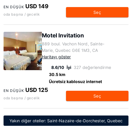
USD 149
EN DÜŞÜK
Seç
oda başına / gecelik
Motel Invitation
889 boul. Vachon Nord, Sainte-
Marie, Quebec G6E 1M3, CA
Haritayı göster
8.6/10
İyi
327 değerlendirme
30.5 km
Ücretsiz kablosuz internet
USD 125
EN DÜŞÜK
Seç
oda başına / gecelik
Yakın diğer oteller: Saint-Nazaire-de-Dorchester, Quebec