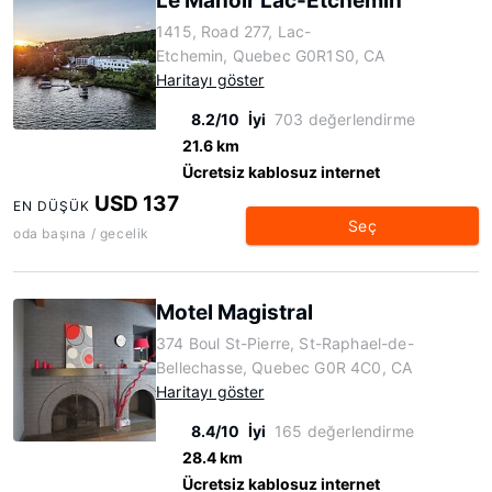
Le Manoir Lac-Etchemin
1415, Road 277, Lac-
Etchemin, Quebec G0R1S0, CA
Haritayı göster
8.2/10
İyi
703 değerlendirme
21.6 km
Ücretsiz kablosuz internet
USD 137
EN DÜŞÜK
Seç
oda başına / gecelik
Motel Magistral
374 Boul St-Pierre, St-Raphael-de-
Bellechasse, Quebec G0R 4C0, CA
Haritayı göster
8.4/10
İyi
165 değerlendirme
28.4 km
Ücretsiz kablosuz internet