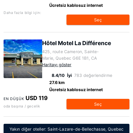
Ücretsiz kablosuz internet
Daha fazla bilgi için:
Seç
Hôtel Motel La Différence
425, route Cameron, Sainte-
Marie, Quebec G6E 1B1, CA
Haritayı göster
8.4/10
İyi
783 değerlendirme
27.6 km
Ücretsiz kablosuz internet
USD 119
EN DÜŞÜK
Seç
oda başına / gecelik
Yakın diğer oteller: Saint-Lazare-de-Bellechasse, Quebec