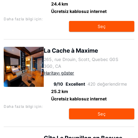
24.4 km
Ücretsiz kablosuz internet
Daha fazla bilgi için:
Seç
La Cache à Maxime
265, rue Drouin, Scott, Quebec G0S
3G0, CA
Haritayı göster
9/10
Excellent
420 değerlendirme
25.2 km
Ücretsiz kablosuz internet
Daha fazla bilgi için:
Seç