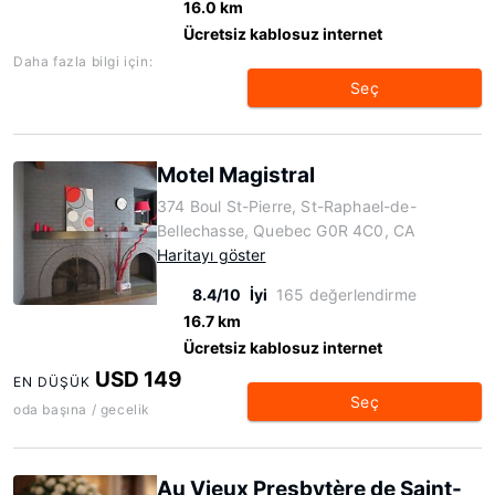
16.0 km
Ücretsiz kablosuz internet
Daha fazla bilgi için:
Seç
Motel Magistral
374 Boul St-Pierre, St-Raphael-de-
Bellechasse, Quebec G0R 4C0, CA
Haritayı göster
8.4/10
İyi
165 değerlendirme
16.7 km
Ücretsiz kablosuz internet
USD 149
EN DÜŞÜK
Seç
oda başına / gecelik
Au Vieux Presbytère de Saint-