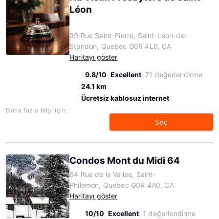
Léon
99 Rue Saint-Pierre, Saint-Leon-de-
Standon, Quebec G0R 4L0, CA
Haritayı göster
9.8/10
Excellent
71 değerlendirme
24.1 km
Ücretsiz kablosuz internet
Daha fazla bilgi için:
Seç
Condos Mont du Midi 64
64 Rue de la Vallee, Saint-
Philemon, Quebec G0R 4A0, CA
Haritayı göster
10/10
Excellent
1 değerlendirme