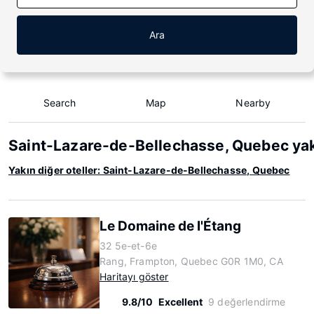
Ara
Search
Map
Nearby
Saint-Lazare-de-Bellechasse, Quebec yak
Yakın diğer oteller: Saint-Lazare-de-Bellechasse, Quebec
Le Domaine de l'Étang
32 5e-et-6e
Rang, Frampton, Quebec G0R 1M0, CA
Haritayı göster
9.8/10
Excellent
9 değerlendirme