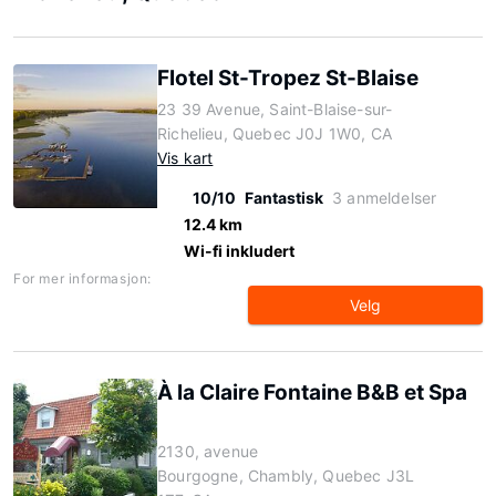
Flotel St-Tropez St-Blaise
23 39 Avenue, Saint-Blaise-sur-
Richelieu, Quebec J0J 1W0, CA
Vis kart
10/10
Fantastisk
3 anmeldelser
12.4 km
Wi-fi inkludert
For mer informasjon:
Velg
À la Claire Fontaine B&B et Spa
2130, avenue
Bourgogne, Chambly, Quebec J3L