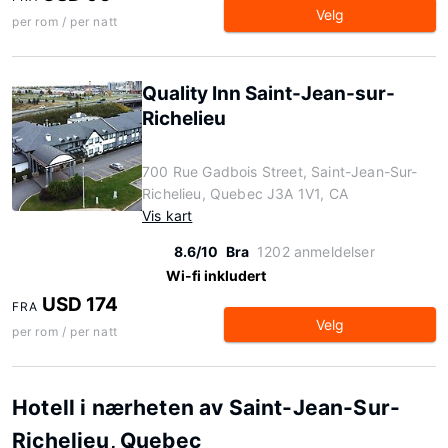
Velg
per rom / per natt
Quality Inn Saint-Jean-sur-
Richelieu
700 Rue Gadbois Street, Saint-Jean-Sur-
Richelieu, Quebec J3A 1V1, CA
Vis kart
8.6/10
Bra
1202 anmeldelser
Wi-fi inkludert
USD 174
FRA
Velg
per rom / per natt
Hotell i nærheten av Saint-Jean-Sur-
Richelieu, Quebec