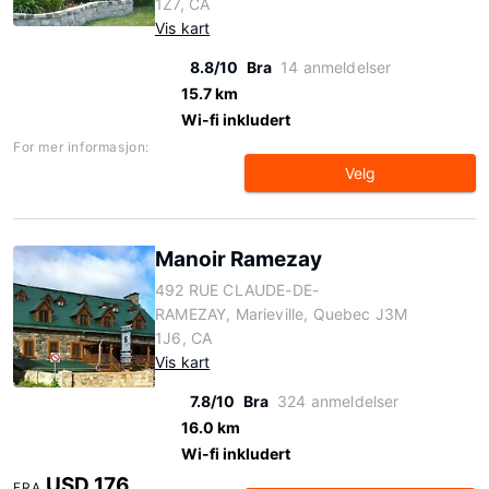
1Z7, CA
Vis kart
8.8/10
Bra
14 anmeldelser
15.7 km
Wi-fi inkludert
For mer informasjon:
Velg
Manoir Ramezay
492 RUE CLAUDE-DE-
RAMEZAY, Marieville, Quebec J3M
1J6, CA
Vis kart
7.8/10
Bra
324 anmeldelser
16.0 km
Wi-fi inkludert
USD 176
FRA