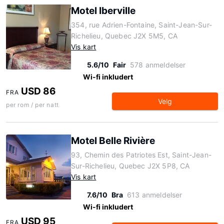
Motel Iberville
354, rue Adrien-Fontaine, Saint-Jean-Sur-
Richelieu, Quebec J2X 5M5, CA
Vis kart
5.6/10
Fair
578 anmeldelser
Wi-fi inkludert
USD 86
FRA
Velg
per rom / per natt
Motel Belle Rivière
93, Chemin des Patriotes Est, Saint-Jean-
Sur-Richelieu, Quebec J2X 5P8, CA
Vis kart
7.6/10
Bra
613 anmeldelser
Wi-fi inkludert
USD 95
FRA