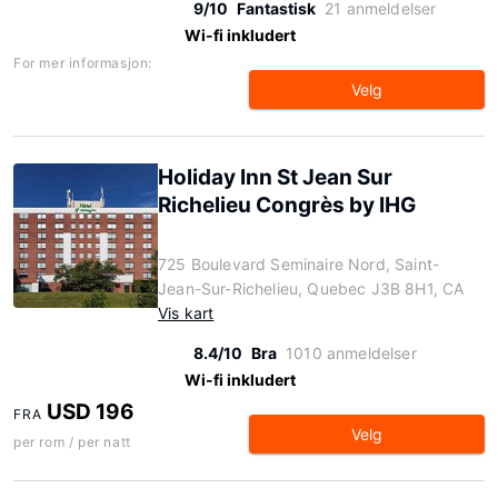
9/10
Fantastisk
21 anmeldelser
Wi-fi inkludert
For mer informasjon:
Velg
Holiday Inn St Jean Sur
Richelieu Congrès by IHG
725 Boulevard Seminaire Nord, Saint-
Jean-Sur-Richelieu, Quebec J3B 8H1, CA
Vis kart
8.4/10
Bra
1010 anmeldelser
Wi-fi inkludert
USD 196
FRA
Velg
per rom / per natt