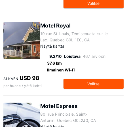
Valitse
Motel Royal
19 rue St-Louis, Témiscouata-sur-le-
Lac, Quebec G0L 1E0, CA
Näytä kartta
9.2/10
Loistava
467 arvioon
37.6 km
Ilmainen Wi-Fi
USD 98
ALKAEN
Valitse
per huone / yötä kohti
Motel Express
80, rue Principale, Saint-
Antonin, Quebec G0L2J0, CA
Näytä kartta