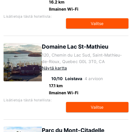
16.2 km
Ilmainen Wi-Fi
Lisätietoja tästä hotellista:
Valitse
Domaine Lac St-Mathieu
120, Chemin du Lac Sud, Saint-Mathieu-
de-Rioux, Quebec G0L 3T0, CA
Näytä kartta
10/10
Loistava
4 arvioon
17.1 km
Ilmainen Wi-Fi
Lisätietoja tästä hotellista:
Valitse
Parc du Mont-Citadelle