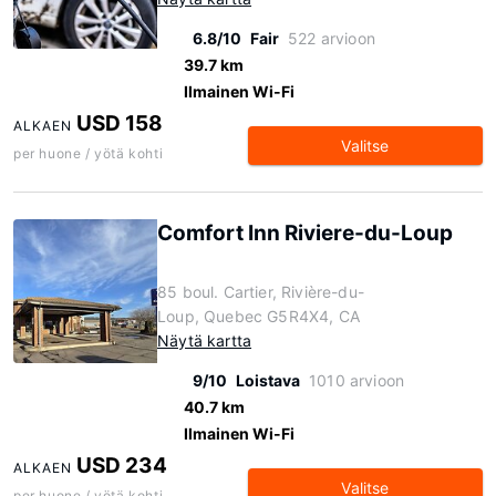
6.8/10
Fair
522 arvioon
39.7 km
Ilmainen Wi-Fi
USD 158
ALKAEN
Valitse
per huone / yötä kohti
Comfort Inn Riviere-du-Loup
85 boul. Cartier, Rivière-du-
Loup, Quebec G5R4X4, CA
Näytä kartta
9/10
Loistava
1010 arvioon
40.7 km
Ilmainen Wi-Fi
USD 234
ALKAEN
Valitse
per huone / yötä kohti