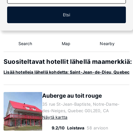
Etsi
Search
Map
Nearby
Suositeltavat hotellit lähellä maamerkki
Lisää hotelleja lähellä kohdetta: Saint-Jean-de-Dieu, Quebec
Auberge au toit rouge
35 rue St-Jean-Baptiste, Notre-Dame-
des-Neiges, Quebec G0L2E0, CA
Näytä kartta
9.2/10
Loistava
58 arvioon