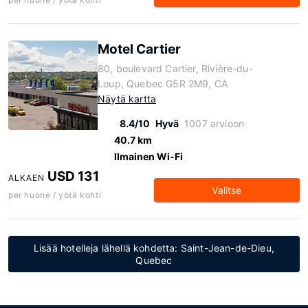
Motel Cartier
80, boulevard Cartier, Rivière-du-
Loup, Quebec G5R 2M9, CA
Näytä kartta
8.4/10
Hyvä
1007 arvioon
40.7 km
Ilmainen Wi-Fi
USD 131
ALKAEN
Valitse
per huone / yötä kohti
Lisää hotelleja lähellä kohdetta: Saint-Jean-de-Dieu,
Quebec