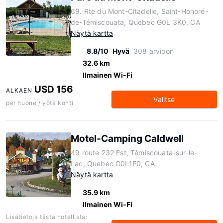
69. Rte du Mont-Citadelle, Saint-Honoré-
de-Témiscouata, Quebec G0L 3K0, CA
Näytä kartta
8.8/10
Hyvä
308 arvioon
32.6 km
Ilmainen Wi-Fi
USD 156
ALKAEN
Valitse
per huone / yötä kohti
Motel-Camping Caldwell
49 route 232 Est, Témiscouata-sur-le-
Lac, Quebec G0L1E0, CA
Näytä kartta
35.9 km
Ilmainen Wi-Fi
Lisätietoja tästä hotellista: