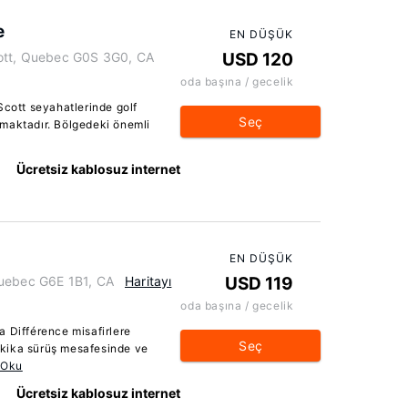
e
EN DÜŞÜK
cott, Quebec G0S 3G0, CA
USD 120
oda başına / gecelik
Scott seyahatlerinde golf
Seç
maktadır. Bölgedeki önemli
Ücretsiz kablosuz internet
EN DÜŞÜK
Quebec G6E 1B1, CA
Haritayı
USD 119
oda başına / gecelik
a Différence misafirlere
Seç
kika sürüş mesafesinde ve
 Oku
Ücretsiz kablosuz internet