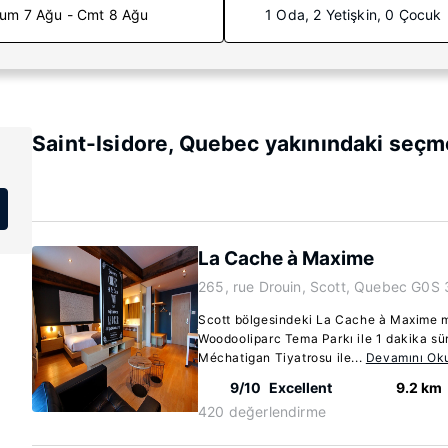
um 7 Ağu - Cmt 8 Ağu
1 Oda, 2 Yetişkin, 0 Çocuk
Saint-Isidore, Quebec yakınındaki seçme
La Cache à Maxime
265, rue Drouin, Scott, Quebec G0S
Scott bölgesindeki La Cache à Maxime mi
Woodooliparc Tema Parkı ile 1 dakika sü
Méchatigan Tiyatrosu ile...
Devamını Ok
9/10
Excellent
9.2 km
420 değerlendirme