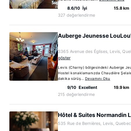
8.6/10
İyi
15.8 km
327 değerlendirme
Auberge Jeunesse LouLou'
3365 Avenue des Églises, Levis, Qu
göster
Levis (Charny) bölgesindeki Auberge J
Hostel konaklamanızda Chaudière Şelal
dakika sürüş...
Devamını Oku
9/10
Excellent
19.9 km
215 değerlendirme
Hôtel & Suites Normandin L
535 Rue de Bernières, Levis, Quebe