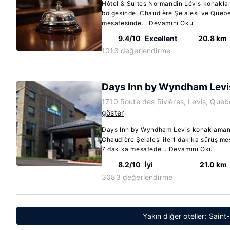
Hôtel & Suites Normandin Lévis konakla
bölgesinde, Chaudière Şelalesi ve Queb
mesafesinde...
Devamını Oku
9.4/10
Excellent
20.8 km
1013 değerlendirme
Days Inn by Wyndham Levi
1710 Route des Rivières, Levis, Que
göster
Days Inn by Wyndham Levis konaklaman
Chaudière Şelalesi ile 1 dakika sürüş me
7 dakika mesafede...
Devamını Oku
8.2/10
İyi
21.0 km
3083 değerlendirme
Yakın diğer oteller: Sain