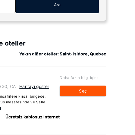
Ara
 oteller
Yakın diğer oteller: Saint-Isidore, Quebec
Daha fazla bilgi için:
 3G0, CA
Haritayı göster
Seç
safirlere kırsal bölgede,
rüş mesafesinde ve Salle
u
Ücretsiz kablosuz internet