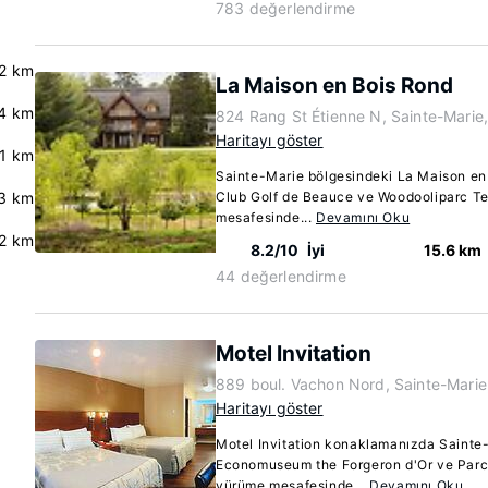
783 değerlendirme
.2 km
La Maison en Bois Rond
4 km
824 Rang St Étienne N, Sainte-Mari
Haritayı göster
.1 km
Sainte-Marie bölgesindeki La Maison e
3 km
Club Golf de Beauce ve Woodooliparc Tem
mesafesinde...
Devamını Oku
2 km
8.2/10
İyi
15.6 km
44 değerlendirme
Motel Invitation
889 boul. Vachon Nord, Sainte-Mari
Haritayı göster
Motel Invitation konaklamanızda Sainte
Economuseum the Forgeron d'Or ve Parc-e
yürüme mesafesinde...
Devamını Oku