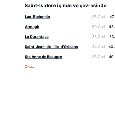
Saint-Isidore içinde ve çevresinde
Lac-Etchemin
38 Otel
47
Armagh
60 Otel
42.
La Durantaye
35 Otel
33
Saint-Jean-de-l'lle-d'Orleans
34 Otel
40.
Ste Anne de Beaupre
38 Otel
49.
Oku…