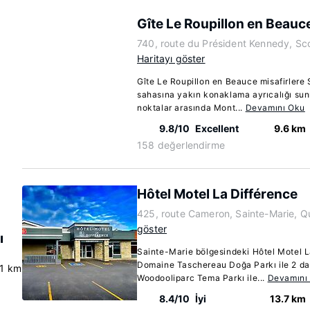
Gîte Le Roupillon en Beauc
740, route du Président Kennedy, S
Haritayı göster
Gîte Le Roupillon en Beauce misafirlere 
sahasına yakın konaklama ayrıcalığı sun
noktalar arasında Mont...
Devamını Oku
9.8/10
Excellent
9.6 km
158 değerlendirme
Hôtel Motel La Différence
425, route Cameron, Sainte-Marie, 
göster
ı
Sainte-Marie bölgesindeki Hôtel Motel L
Domaine Taschereau Doğa Parkı ile 2 da
.1 km
Woodooliparc Tema Parkı ile...
Devamını
8.4/10
İyi
13.7 km