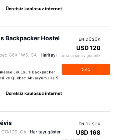
Ücretsiz kablosuz internet
s Backpacker Hostel
EN DÜŞÜK
USD 120
ebec G6X 1W5, CA
Haritayı
oda başına / gecelik
Seç
eunesse LouLou's Backpacker
esi ve Quebec Akvaryumu ile 5
Ücretsiz kablosuz internet
évis
EN DÜŞÜK
c G7A1C9, CA
Haritayı göster
USD 168