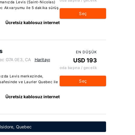
oda başına / gecelik
manızda Levis (Saint-Nicolas)
ec Akvaryumu ile 5 dakika sürüş
Seç
Ücretsiz kablosuz internet
s
EN DÜŞÜK
bec G7A 0E3, CA
Haritayı
USD 193
oda başına / gecelik
ızda Levis merkezinde,
Seç
safesinde ve Laurier Quebec ile
Ücretsiz kablosuz internet
t-Isidore, Quebec