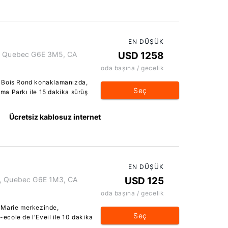
EN DÜŞÜK
e, Quebec G6E 3M5, CA
USD 1258
oda başına / gecelik
n Bois Rond konaklamanızda,
Seç
a Parkı ile 15 dakika sürüş
Ücretsiz kablosuz internet
EN DÜŞÜK
e, Quebec G6E 1M3, CA
USD 125
oda başına / gecelik
-Marie merkezinde,
Seç
cole de l'Eveil ile 10 dakika