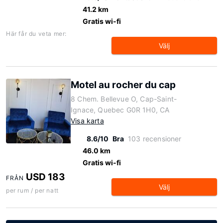
41.2 km
Gratis wi-fi
Här får du veta mer:
Välj
Motel au rocher du cap
8 Chem. Bellevue O, Cap-Saint-
Ignace, Quebec G0R 1H0, CA
Visa karta
8.6/10
Bra
103 recensioner
46.0 km
Gratis wi-fi
USD 183
FRÅN
Välj
per rum / per natt