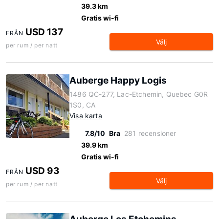
39.3 km
Gratis wi-fi
USD 137
FRÅN
Välj
per rum / per natt
Auberge Happy Logis
1486 QC-277, Lac-Etchemin, Quebec G0R
1S0, CA
Visa karta
7.8/10
Bra
281 recensioner
39.9 km
Gratis wi-fi
USD 93
FRÅN
Välj
per rum / per natt