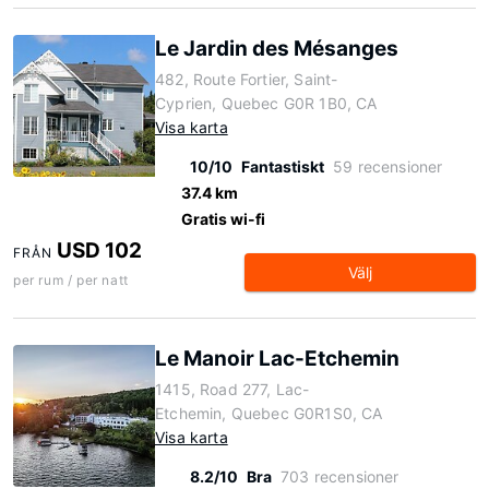
Le Jardin des Mésanges
482, Route Fortier, Saint-
Cyprien, Quebec G0R 1B0, CA
Visa karta
10/10
Fantastiskt
59 recensioner
37.4 km
Gratis wi-fi
USD 102
FRÅN
Välj
per rum / per natt
Le Manoir Lac-Etchemin
1415, Road 277, Lac-
Etchemin, Quebec G0R1S0, CA
Visa karta
8.2/10
Bra
703 recensioner