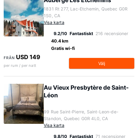
Auberge Les Etchemins
1831 Rt 277, Lac-Etchemin, Quebec G0R
1S0, CA
Visa karta
9.2/10
Fantastiskt
216 recensioner
40.4 km
Gratis wi-fi
USD 149
FRÅN
Välj
per rum / per natt
Au Vieux Presbytère de Saint-
Léon
99 Rue Saint-Pierre, Saint-Leon-de-
Standon, Quebec G0R 4L0, CA
Visa karta
9.8/10
Fantastiskt
71 recensioner