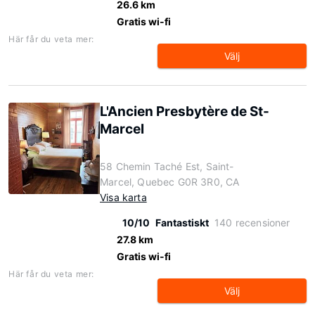
26.6 km
Gratis wi-fi
Här får du veta mer:
Välj
L'Ancien Presbytère de St-
Marcel
58 Chemin Taché Est, Saint-
Marcel, Quebec G0R 3R0, CA
Visa karta
10/10
Fantastiskt
140 recensioner
27.8 km
Gratis wi-fi
Här får du veta mer:
Välj