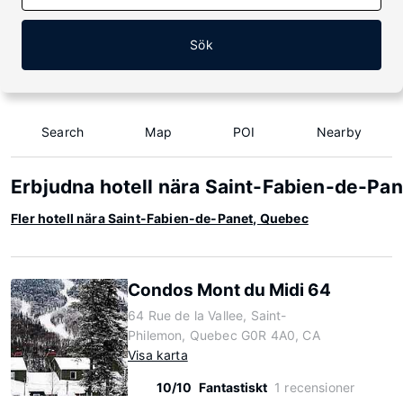
Sök
Search
Map
POI
Nearby
Erbjudna hotell nära Saint-Fabien-de-Pa
Fler hotell nära Saint-Fabien-de-Panet, Quebec
Condos Mont du Midi 64
64 Rue de la Vallee, Saint-
Philemon, Quebec G0R 4A0, CA
Visa karta
10/10
Fantastiskt
1 recensioner