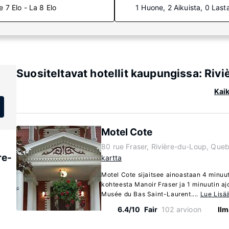
e 7 Elo - La 8 Elo
1 Huone, 2 Aikuista, 0 Last
Suositeltavat hotellit kaupungissa: Ri
Kaik
Motel Cote
80 rue Fraser, Rivière-du-Loup, Qu
re-
kartta
Motel Cote sijaitsee ainoastaan 4 minu
kohteesta Manoir Fraser ja 1 minuutin 
Musée du Bas Saint-Laurent....
Lue Lisä
6.4/10
Fair
102 arvioon
Ilm