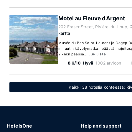
Motel au Fleuve d'Argent
202 Fraser Street, Rivière-du-Loup
kartta
Musée du Bas Saint-Laurent ja Cegep De
minuutin kävelymatkan päässä majoituspa
2 km:n päässä...
Lue Lisää
8.6/10
Hyvä
1002 arvioon
Kaikki 38 hotellia kohteessa: R
HotelsOne
Help and support