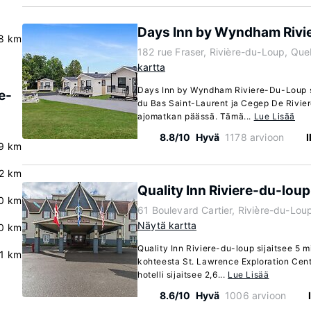
Days Inn by Wyndham Rivi
8 km
182 rue Fraser, Rivière-du-Loup, Q
kartta
Days Inn by Wyndham Riviere-Du-Loup s
e-
du Bas Saint-Laurent ja Cegep De Rivie
ajomatkan päässä. Tämä...
Lue Lisää
8.8/10
Hyvä
1178 arvioon
.9 km
2 km
Quality Inn Riviere-du-loup
0 km
61 Boulevard Cartier, Rivière-du-Lo
Näytä kartta
0 km
Quality Inn Riviere-du-loup sijaitsee 5 
.1 km
kohteesta St. Lawrence Exploration Cent
hotelli sijaitsee 2,6...
Lue Lisää
8.6/10
Hyvä
1006 arvioon