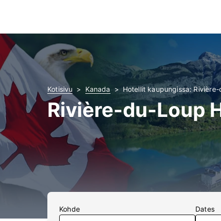
Kotisivu
Kanada
Hotellit kaupungissa: Rivière
Rivière-du-Loup H
Kohde
Dates