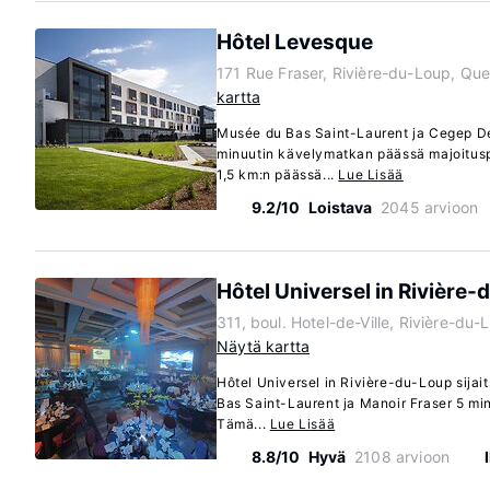
Hôtel Levesque
171 Rue Fraser, Rivière-du-Loup, Qu
kartta
Musée du Bas Saint-Laurent ja Cegep De
minuutin kävelymatkan päässä majoituspa
1,5 km:n päässä...
Lue Lisää
9.2/10
Loistava
2045 arvioon
Hôtel Universel in Rivière
311, boul. Hotel-de-Ville, Rivière-d
Näytä kartta
Hôtel Universel in Rivière-du-Loup sija
Bas Saint-Laurent ja Manoir Fraser 5 mi
Tämä...
Lue Lisää
8.8/10
Hyvä
2108 arvioon