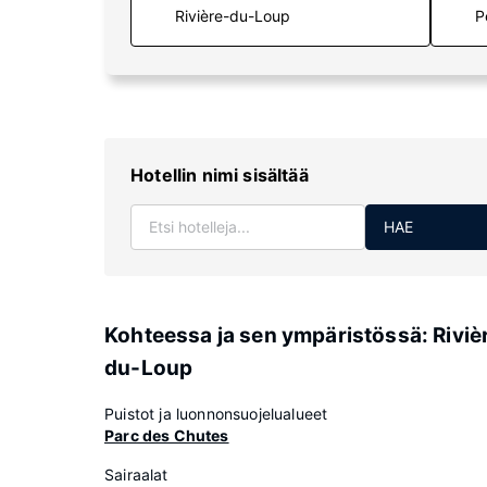
P
Hotellin nimi sisältää
HAE
Kohteessa ja sen ympäristössä: Riviè
du-Loup
Puistot ja luonnonsuojelualueet
Parc des Chutes
Sairaalat