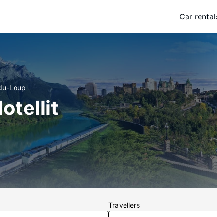
Car rental
-du-Loup
otellit
Travellers