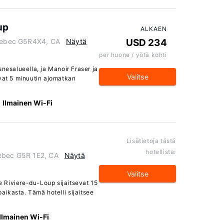
up
ALKAEN
Quebec G5R4X4, CA
Näytä
USD 234
per huone / yötä kohti
snesalueella, ja Manoir Fraser ja
Valitse
evat 5 minuutin ajomatkan
Ilmainen Wi-Fi
Lisätietoja tästä
hotellista:
uebec G5R 1E2, CA
Näytä
Valitse
 Riviere-du-Loup sijaitsevat 15
ikasta. Tämä hotelli sijaitsee
Ilmainen Wi-Fi