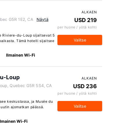
ALKAEN
ebec G5R 1E2, CA
Näytä
USD 219
per huone / yötä kohti
 Riviere-du-Loup sijaitsevat 5
Valitse
ikasta. Tämä hotelli sijaitsee
Ilmainen Wi-Fi
-du-Loup
ALKAEN
u-Loup, Quebec G5R 5S4, CA
USD 236
per huone / yötä kohti
itsee keskustassa, ja Musée du
Valitse
nuutin ajomatkan päässä.
Ilmainen Wi-Fi