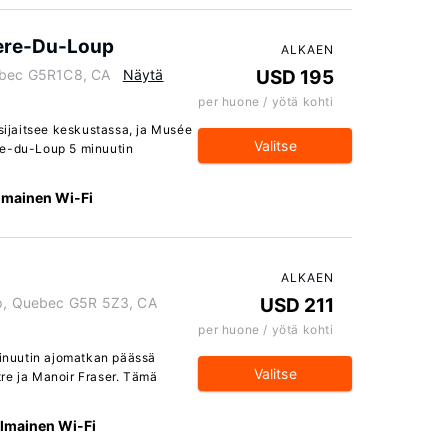
ere-Du-Loup
ALKAEN
uebec G5R1C8, CA
Näytä
USD 195
per huone / yötä kohti
ijaitsee keskustassa, ja Musée
Valitse
re-du-Loup 5 minuutin
Ilmainen Wi-Fi
ALKAEN
up, Quebec G5R 5Z3, CA
USD 211
per huone / yötä kohti
minuutin ajomatkan päässä
Valitse
re ja Manoir Fraser. Tämä
Ilmainen Wi-Fi