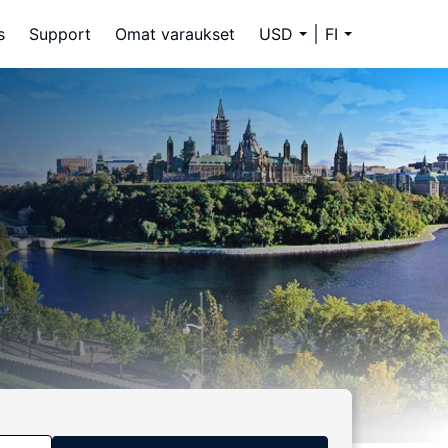
s
Support
Omat varaukset
USD
FI