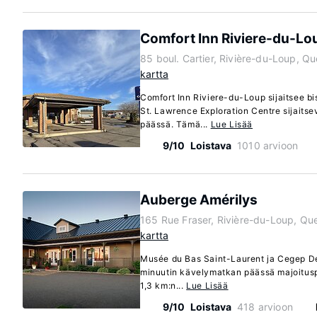
Comfort Inn Riviere-du-Lo
85 boul. Cartier, Rivière-du-Loup, 
kartta
Comfort Inn Riviere-du-Loup sijaitsee bi
St. Lawrence Exploration Centre sijaits
päässä. Tämä...
Lue Lisää
9/10
Loistava
1010 arvioon
Auberge Amérilys
165 Rue Fraser, Rivière-du-Loup, Q
kartta
Musée du Bas Saint-Laurent ja Cegep De
minuutin kävelymatkan päässä majoituspa
1,3 km:n...
Lue Lisää
9/10
Loistava
418 arvioon