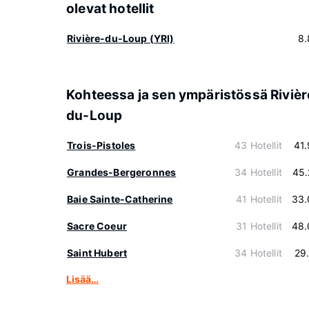
olevat hotellit
Rivière-du-Loup (YRI)
8.
Kohteessa ja sen ympäristössä Rivièr
du-Loup
Trois-Pistoles
43 Hotellit
41
Grandes-Bergeronnes
34 Hotellit
45.
Baie Sainte-Catherine
41 Hotellit
33.
Sacre Coeur
31 Hotellit
48.
Saint Hubert
34 Hotellit
29
Lisää…