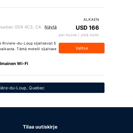
ALKAEN
, Quebec G5R 4C3, CA
Näytä
USD 166
per huone / yötä kohti
 Riviere-du-Loup sijaitsevat 5
Valitse
ikasta. Tämä motelli sijaitsee
Ilmainen Wi-Fi
ivière-du-Loup, Quebec
Tilaa uutiskirje