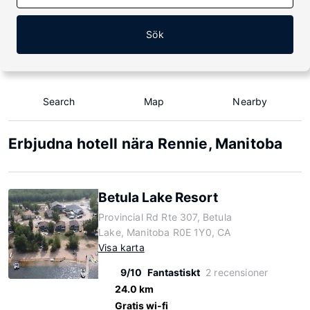
Sök
Search
Map
Nearby
Erbjudna hotell nära Rennie, Manitoba
Betula Lake Resort
Provincial Rd Rte 307, Betula
Lake, Manitoba R0E 1Y0, CA
Visa karta
9/10
Fantastiskt
2 recensioner
24.0 km
Gratis wi-fi