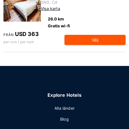
0N0, CA
Visa karta
26.0 km
Gratis wi-fi
USD 363
FRÅN
Välj
per rum / per natt
Explore Hotels
Alla länder
Blog