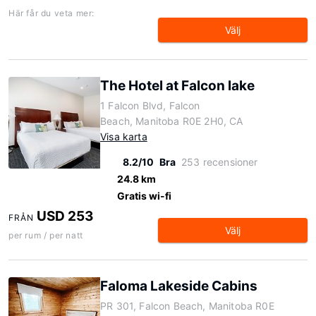
Här får du veta mer:
Välj
The Hotel at Falcon lake
1 Falcon Blvd, Falcon
Beach, Manitoba R0E 2H0, CA
Visa karta
8.2/10
Bra
253 recensioner
24.8 km
Gratis wi-fi
USD 253
FRÅN
Välj
per rum / per natt
Faloma Lakeside Cabins
PR 301, Falcon Beach, Manitoba R0E