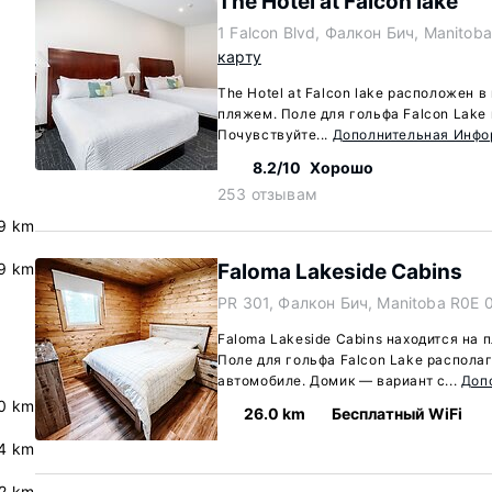
The Hotel at Falcon lake
1 Falcon Blvd, Фалкон Бич, Manitob
карту
The Hotel at Falcon lake расположен в
пляжем. Поле для гольфа Falcon Lake 
Почувствуйте...
Дополнительная Инф
8.2/10
Хорошо
253 отзывам
9 km
9 km
Faloma Lakeside Cabins
PR 301, Фалкон Бич, Manitoba R0E 
Faloma Lakeside Cabins находится на 
Поле для гольфа Falcon Lake располаг
автомобиле. Домик — вариант с...
Доп
.0 km
26.0 km
Бесплатный WiFi
4 km
.2 km