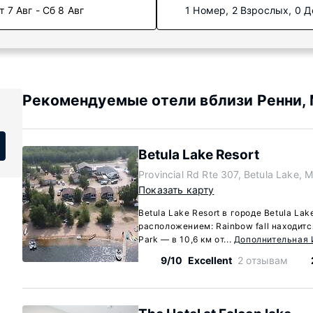
т 7 Авг - Сб 8 Авг
1 Номер, 2 Взрослых, 0 Д
Рекомендуемые отели вблизи Ренни, 
Betula Lake Resort
Provincial Rd Rte 307, Betula Lake, 
Показать карту
Betula Lake Resort в городе Betula La
расположением: Rainbow fall находится 
Park — в 10,6 км от...
Дополнительная
9/10
Excellent
2 отзывам