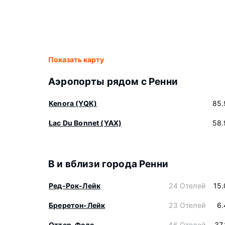
Показать карту
Аэропорты рядом с Ренни
Kenora (YQK)
85.
Lac Du Bonnet (YAX)
58.
В и вблизи города Ренни
Ред-Рок-Лейк
24 Отелей
15
Бреретон-Лейк
23 Отелей
6.
Оттер-Фолс
46 Отелей
37