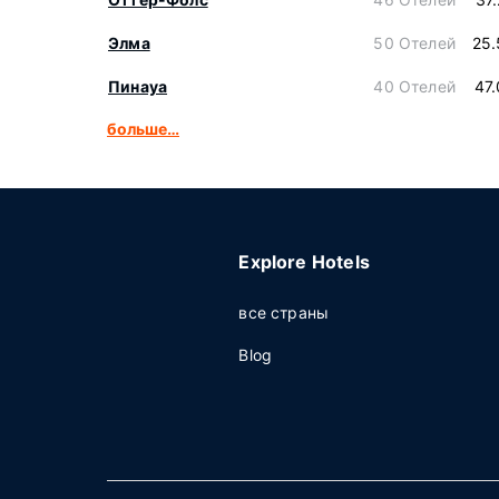
Элма
50 Отелей
25.
Пинауа
40 Отелей
47
больше…
Explore Hotels
все страны
Blog