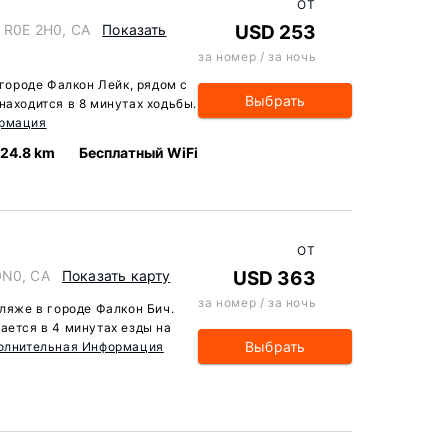
ОТ
a R0E 2H0, CA
Показать
USD 253
за номер / за ночь
 городе Фалкон Лейк, рядом с
Выбрать
находится в 8 минутах ходьбы.
ормация
24.8 km
Бесплатный WiFi
ОТ
0N0, CA
Показать карту
USD 363
за номер / за ночь
пляже в городе Фалкон Бич.
ается в 4 минутах езды на
Выбрать
олнительная Информация