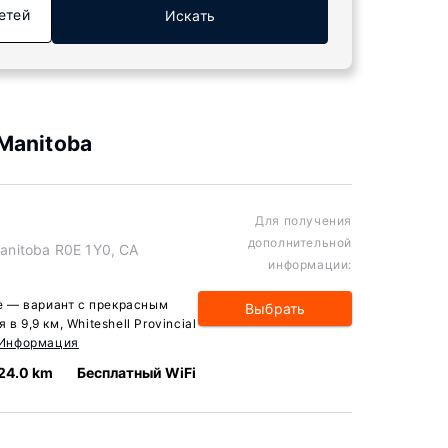
етей
Искать
Manitoba
Для получения
дополнительной
Manitoba R0E 1Y0, CA
информации:
ke — вариант с прекрасным
Выбрать
в 9,9 км, Whiteshell Provincial
 Информация
24.0 km
Бесплатный WiFi