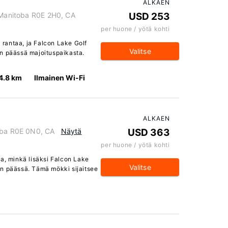
ALKAEN
, Manitoba R0E 2H0, CA
USD 253
per huone / yötä kohti
ä rantaa, ja Falcon Lake Golf
Valitse
n päässä majoituspaikasta.
4.8 km
Ilmainen Wi-Fi
ALKAEN
toba R0E 0N0, CA
Näytä
USD 363
per huone / yötä kohti
a, minkä lisäksi Falcon Lake
Valitse
an päässä. Tämä mökki sijaitsee