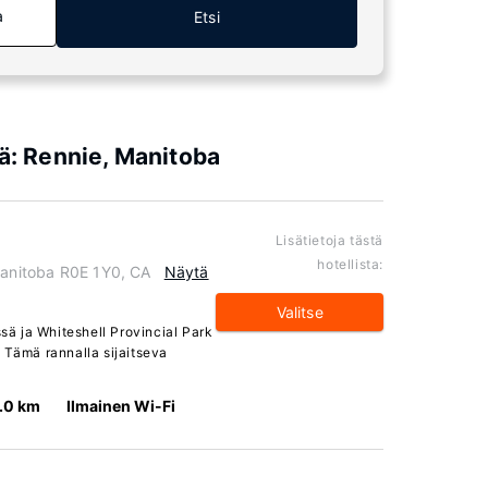
a
Etsi
iä: Rennie, Manitoba
Lisätietoja tästä
hotellista:
Manitoba R0E 1Y0, CA
Näytä
Valitse
ssä ja Whiteshell Provincial Park
 Tämä rannalla sijaitseva
.0 km
Ilmainen Wi-Fi