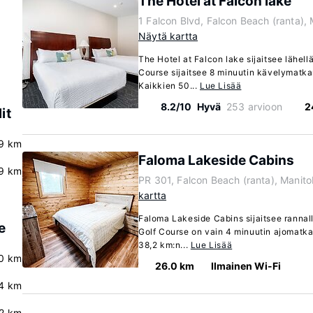
The Hotel at Falcon lake
1 Falcon Blvd, Falcon Beach (ranta)
Näytä kartta
The Hotel at Falcon lake sijaitsee lähell
Course sijaitsee 8 minuutin kävelymatka
Kaikkien 50...
Lue Lisää
8.2/10
Hyvä
253 arvioon
2
it
9 km
Faloma Lakeside Cabins
9 km
PR 301, Falcon Beach (ranta), Mani
kartta
Faloma Lakeside Cabins sijaitsee rannall
e
Golf Course on vain 4 minuutin ajomatk
38,2 km:n...
Lue Lisää
.0 km
26.0 km
Ilmainen Wi-Fi
4 km
.2 km