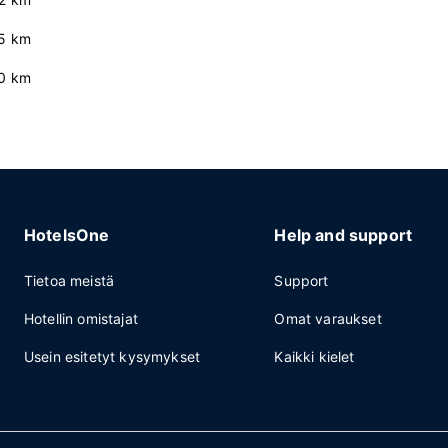
5 km
.0 km
HotelsOne
Help and support
Tietoa meistä
Support
Hotellin omistajat
Omat varaukset
Usein esitetyt kysymykset
Kaikki kielet