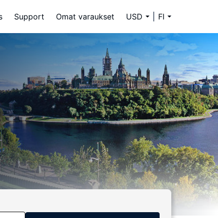
s
Support
Omat varaukset
USD
FI