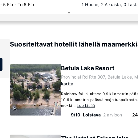
e 5 Elo - To 6 Elo
1 Huone, 2 Aikuista, 0 Last
Suositeltavat hotellit lähellä maamerkk
Betula Lake Resort
Provincial Rd Rte 307, Betula Lake, 
kartta
Rainbow fall sijaitsee 9,9 kilometrin pää
10,6 kilometrin päässä majoituspaikasta.
mökki...
Lue Lisää
9/10
Loistava
2 arvioon
24