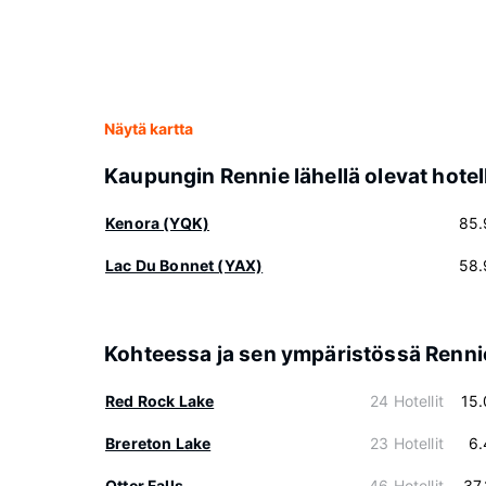
Näytä kartta
Kaupungin Rennie lähellä olevat hotell
Kenora (YQK)
85.
Lac Du Bonnet (YAX)
58.
Kohteessa ja sen ympäristössä Renni
Red Rock Lake
24 Hotellit
15
Brereton Lake
23 Hotellit
6.
Otter Falls
46 Hotellit
37