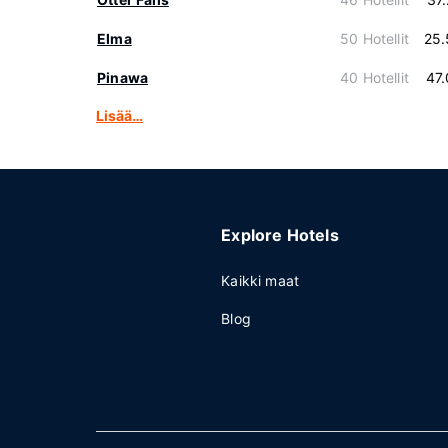
Elma
50 Hotellit
25.
Pinawa
40 Hotellit
47
Lisää…
Explore Hotels
Kaikki maat
Blog