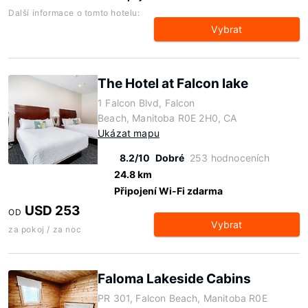
Další informace o tomto hotelu:
Vybrat
The Hotel at Falcon lake
1 Falcon Blvd, Falcon
Beach, Manitoba R0E 2H0, CA
Ukázat mapu
8.2/10
Dobré
253 hodnoceních
24.8 km
Připojení Wi-Fi zdarma
USD 253
OD
Vybrat
za pokoj / za noc
Faloma Lakeside Cabins
PR 301, Falcon Beach, Manitoba R0E