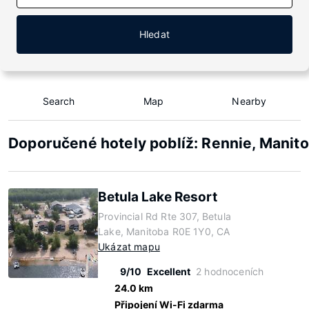
Hledat
Search
Map
Nearby
Doporučené hotely poblíž: Rennie, Manit
Betula Lake Resort
Provincial Rd Rte 307, Betula
Lake, Manitoba R0E 1Y0, CA
Ukázat mapu
9/10
Excellent
2 hodnoceních
24.0 km
Připojení Wi-Fi zdarma