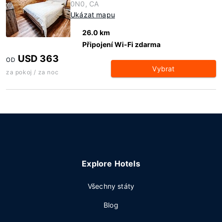
0N0, CA
Ukázat mapu
26.0 km
Připojení Wi-Fi zdarma
USD 363
OD
Vybrat
za pokoj / za noc
Explore Hotels
Všechny státy
Blog