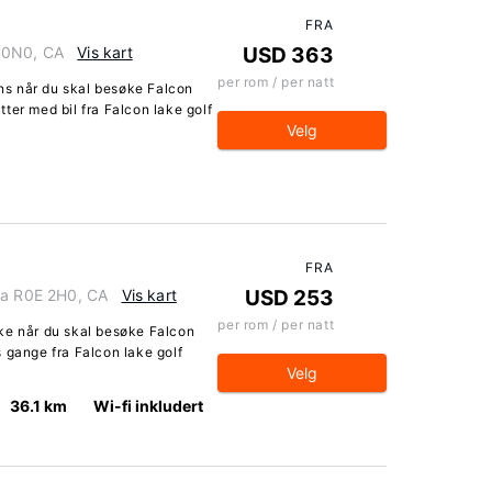
FRA
 0N0, CA
Vis kart
USD 363
per rom / per natt
s når du skal besøke Falcon
ter med bil fra Falcon lake golf
Velg
FRA
ba R0E 2H0, CA
Vis kart
USD 253
per rom / per natt
ke når du skal besøke Falcon
 gange fra Falcon lake golf
Velg
36.1 km
Wi-fi inkludert