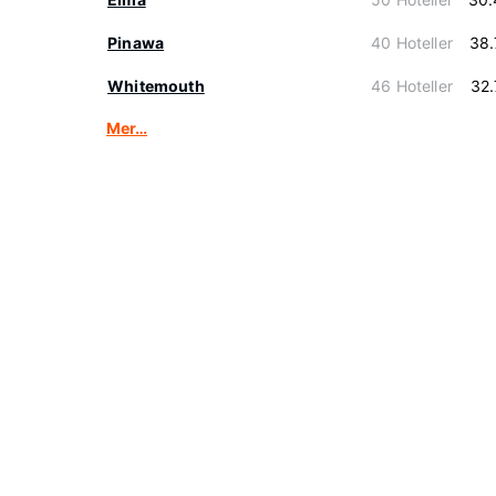
Pinawa
40 Hoteller
38.
Whitemouth
46 Hoteller
32
Mer…