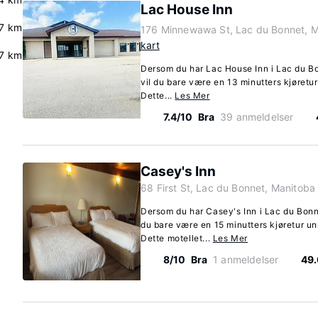
Lac House Inn
7 km
176 Minnewawa St, Lac du Bonnet, 
kart
.7 km
Dersom du har Lac House Inn i Lac du Bo
vil du bare være en 13 minutters kjøretu
Dette...
Les Mer
7.4/10
Bra
39 anmeldelser
Casey's Inn
68 First St, Lac du Bonnet, Manitob
Dersom du har Casey's Inn i Lac du Bonne
du bare være en 15 minutters kjøretur u
Dette motellet...
Les Mer
8/10
Bra
1 anmeldelser
49