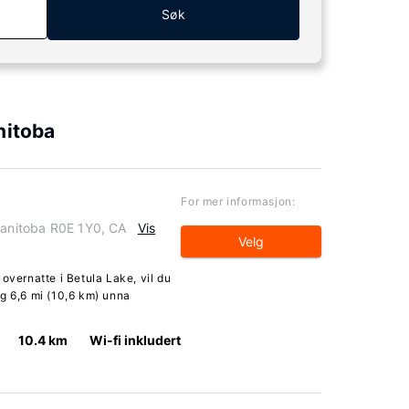
Søk
nitoba
For mer informasjon:
Manitoba R0E 1Y0, CA
Vis
Velg
overnatte i Betula Lake, vil du
g 6,6 mi (10,6 km) unna
10.4 km
Wi-fi inkludert