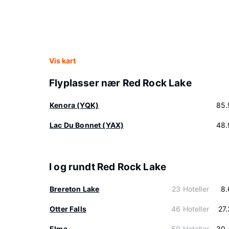
Vis kart
Flyplasser nær Red Rock Lake
Kenora (YQK)
85.
Lac Du Bonnet (YAX)
48.
I og rundt Red Rock Lake
Brereton Lake
23 Hoteller
8.
Otter Falls
46 Hoteller
27
Elma
50 Hoteller
30.