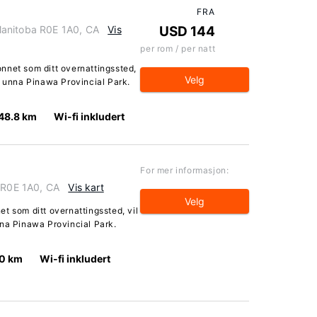
FRA
Manitoba R0E 1A0, CA
Vis
USD 144
per rom / per natt
nnet som ditt overnattingssted,
Velg
r unna Pinawa Provincial Park.
48.8 km
Wi-fi inkludert
For mer informasjon:
a R0E 1A0, CA
Vis kart
Velg
t som ditt overnattingssted, vil
nna Pinawa Provincial Park.
.0 km
Wi-fi inkludert