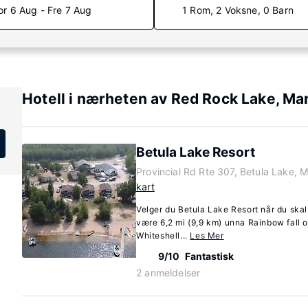
or 6 Aug - Fre 7 Aug
1 Rom, 2 Voksne, 0 Barn
Hotell i nærheten av Red Rock Lake, Ma
Betula Lake Resort
Provincial Rd Rte 307, Betula Lake, 
kart
Velger du Betula Lake Resort når du skal 
være 6,2 mi (9,9 km) unna Rainbow fall o
Whiteshell...
Les Mer
9/10
Fantastisk
2 anmeldelser