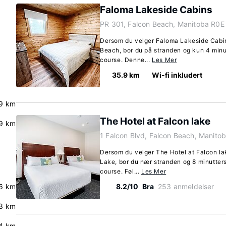
Faloma Lakeside Cabins
PR 301, Falcon Beach, Manitoba R0E
Dersom du velger Faloma Lakeside Cabin
Beach, bor du på stranden og kun 4 minut
course. Denne...
Les Mer
35.9 km
Wi-fi inkludert
9 km
The Hotel at Falcon lake
9 km
1 Falcon Blvd, Falcon Beach, Manito
Dersom du velger The Hotel at Falcon la
Lake, bor du nær stranden og 8 minutters
course. Føl...
Les Mer
6 km
8.2/10
Bra
253 anmeldelser
.3 km
4 km