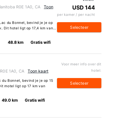
Manitoba R0E 1A0, CA
Toon
USD 144
per kamer / per nacht
 Lac du Bonnet, bevind je je op
Selecteer
 Dit hotel ligt op 17,4 km van...
48.8 km
Gratis wifi
Voor meer info over dit
hotel:
a R0E 1A0, CA
Toon kaart
ac du Bonnet, bevind je je op 15
Selecteer
it motel ligt op 17 km van
49.0 km
Gratis wifi