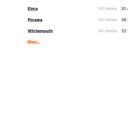
Elma
50 Hotels
30.
Pinawa
40 Hotels
38.
Whitemouth
46 Hotels
32
Meer…