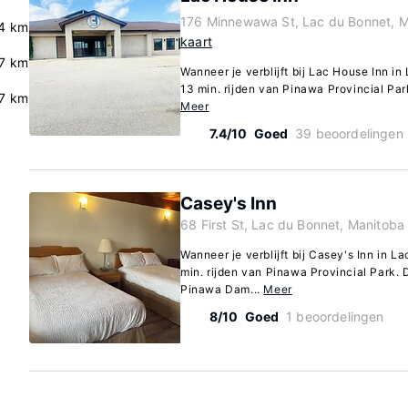
176 Minnewawa St, Lac du Bonnet, 
4 km
kaart
7 km
Wanneer je verblijft bij Lac House Inn in
13 min. rijden van Pinawa Provincial Park.
.7 km
Meer
7.4/10
Goed
39 beoordelingen
Casey's Inn
68 First St, Lac du Bonnet, Manitob
Wanneer je verblijft bij Casey's Inn in L
min. rijden van Pinawa Provincial Park. D
Pinawa Dam...
Meer
8/10
Goed
1 beoordelingen