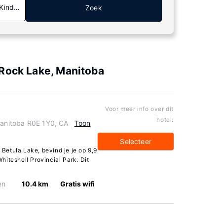
 Kinderen
Zoek
 Rock Lake, Manitoba
Voor meer info over dit
hotel:
Manitoba R0E 1Y0, CA
Toon
Selecteer
n Betula Lake, bevind je je op 9,9
iteshell Provincial Park. Dit
en
10.4 km
Gratis wifi