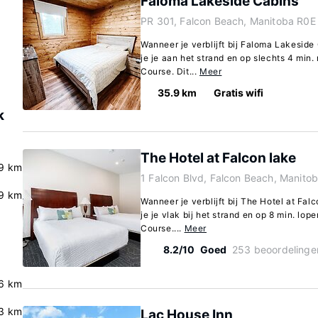
Faloma Lakeside Cabins
PR 301, Falcon Beach, Manitoba R0E
Wanneer je verblijft bij Faloma Lakesid
je je aan het strand en op slechts 4 min.
Course. Dit...
Meer
35.9 km
Gratis wifi
k
The Hotel at Falcon lake
9 km
1 Falcon Blvd, Falcon Beach, Manito
9 km
Wanneer je verblijft bij The Hotel at Fa
je je vlak bij het strand en op 8 min. lo
Course....
Meer
8.2/10
Goed
253 beoordelinge
6 km
.3 km
Lac House Inn