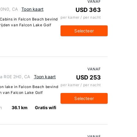
VANAF
 0N0, CA
Toon kaart
USD 363
per kamer / per nacht
e Cabins in Falcon Beach bevind
 rijden van Falcon Lake Golf
Selecteer
VANAF
ba R0E 2H0, CA
Toon kaart
USD 253
per kamer / per nacht
lcon lake in Falcon Beach bevind
pen van Falcon Lake Golf
Selecteer
n
36.1 km
Gratis wifi
VANAF