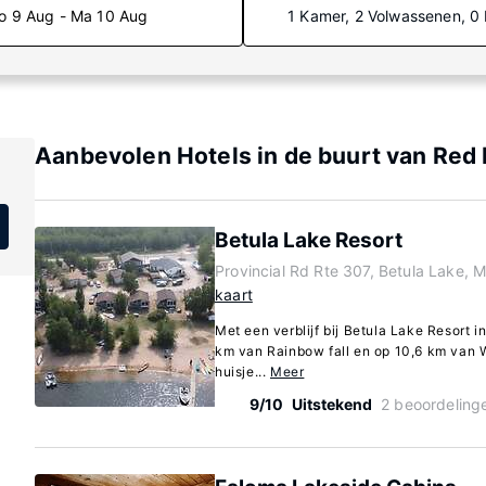
o 9 Aug - Ma 10 Aug
1 Kamer, 2 Volwassenen, 0
Aanbevolen Hotels in de buurt van Red
Betula Lake Resort
Provincial Rd Rte 307, Betula Lake, 
kaart
Met een verblijf bij Betula Lake Resort i
km van Rainbow fall en op 10,6 km van Wh
huisje...
Meer
9/10
Uitstekend
2 beoordeling