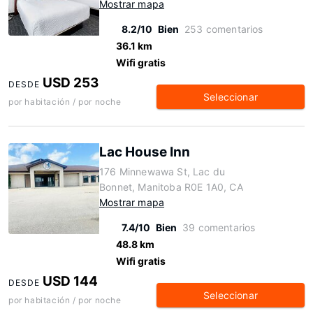
Mostrar mapa
8.2/10
Bien
253 comentarios
36.1 km
Wifi gratis
USD 253
DESDE
Seleccionar
por habitación / por noche
Lac House Inn
176 Minnewawa St, Lac du
Bonnet, Manitoba R0E 1A0, CA
Mostrar mapa
7.4/10
Bien
39 comentarios
48.8 km
Wifi gratis
USD 144
DESDE
Seleccionar
por habitación / por noche