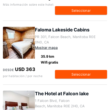
Más información sobre este hotel:
Seleccionar
Faloma Lakeside Cabins
PR 301, Falcon Beach, Manitoba R0E
0N0, CA
Mostrar mapa
35.9 km
Wifi gratis
USD 363
DESDE
Seleccionar
por habitación / por noche
The Hotel at Falcon lake
1 Falcon Blvd, Falcon
Beach, Manitoba R0E 2H0, CA