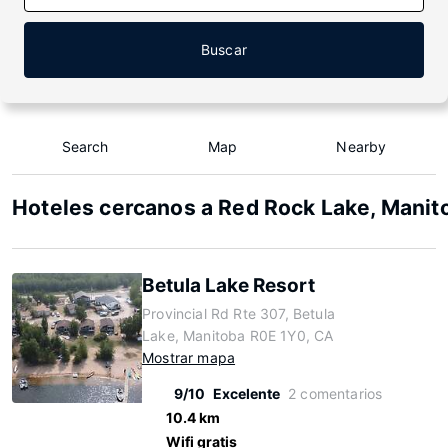
Buscar
Search
Map
Nearby
Hoteles cercanos a Red Rock Lake, Manit
Betula Lake Resort
Provincial Rd Rte 307, Betula
Lake, Manitoba R0E 1Y0, CA
Mostrar mapa
9/10
Excelente
2 comentarios
10.4 km
Wifi gratis