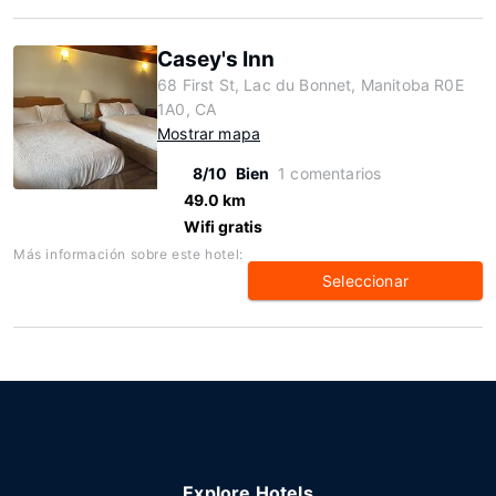
Casey's Inn
68 First St, Lac du Bonnet, Manitoba R0E
1A0, CA
Mostrar mapa
8/10
Bien
1 comentarios
49.0 km
Wifi gratis
Más información sobre este hotel:
Seleccionar
Explore Hotels