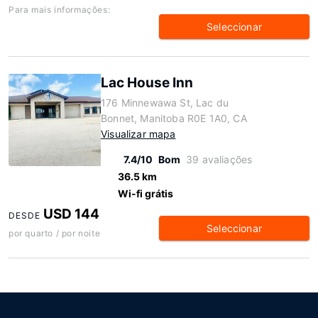
Para mais informações:
Seleccionar
Lac House Inn
176 Minnewawa St, Lac du
Bonnet, Manitoba R0E 1A0, CA
Visualizar mapa
7.4/10
Bom
39 avaliações
36.5 km
Wi-fi grátis
USD 144
DESDE
Seleccionar
por quarto / por noite