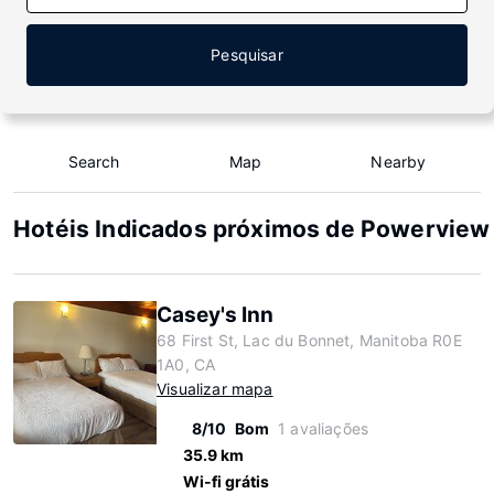
Pesquisar
Search
Map
Nearby
Hotéis Indicados próximos de Powerview -
Casey's Inn
68 First St, Lac du Bonnet, Manitoba R0E
1A0, CA
Visualizar mapa
8/10
Bom
1 avaliações
35.9 km
Wi-fi grátis