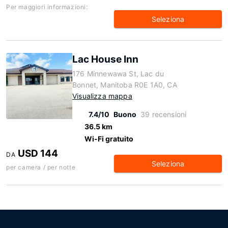
Per maggiori informazioni:
Seleziona
Lac House Inn
176 Minnewawa St, Lac du
Bonnet, Manitoba R0E 1A0, CA
Visualizza mappa
7.4/10
Buono
39 recensioni
36.5 km
Wi-Fi gratuito
USD 144
DA
Seleziona
per camera / per notte