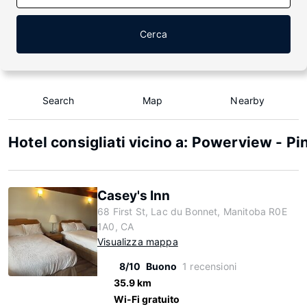
Cerca
Search
Map
Nearby
Hotel consigliati vicino a: Powerview - Pi
Casey's Inn
68 First St, Lac du Bonnet, Manitoba R0E
1A0, CA
Visualizza mappa
8/10
Buono
1 recensioni
35.9 km
Wi-Fi gratuito