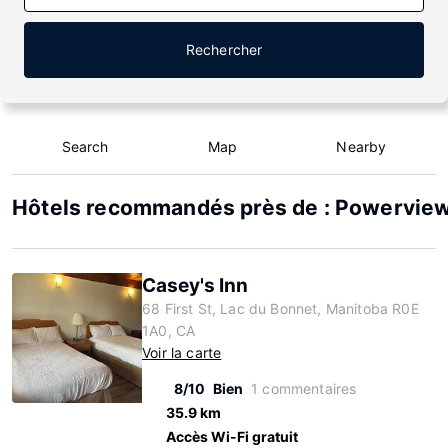
Rechercher
Search
Map
Nearby
Hôtels recommandés près de : Powerview 
Casey's Inn
68 First St, Lac du Bonnet, Manitoba R0E
1A0, CA
Voir la carte
8/10
Bien
1 commentaires
35.9 km
Accès Wi-Fi gratuit