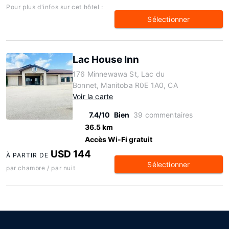
Pour plus d'infos sur cet hôtel :
Sélectionner
Lac House Inn
176 Minnewawa St, Lac du
Bonnet, Manitoba R0E 1A0, CA
Voir la carte
7.4/10
Bien
39 commentaires
36.5 km
Accès Wi-Fi gratuit
USD 144
À PARTIR DE
Sélectionner
par chambre / par nuit