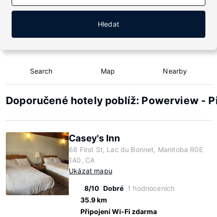
Hledat
Search
Map
Nearby
Doporučené hotely poblíž: Powerview - Pi
Casey's Inn
68 First St, Lac du Bonnet, Manitoba R0E
1A0, CA
Ukázat mapu
8/10
Dobré
1 hodnoceních
35.9 km
Připojení Wi-Fi zdarma