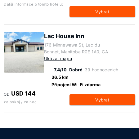
Další informace o tomto hotelu:
Vybrat
Lac House Inn
176 Minnewawa St, Lac du
Bonnet, Manitoba R0E 1A0, CA
Ukázat mapu
7.4/10
Dobré
39 hodnoceních
36.5 km
Připojení Wi-Fi zdarma
USD 144
OD
Vybrat
za pokoj / za noc