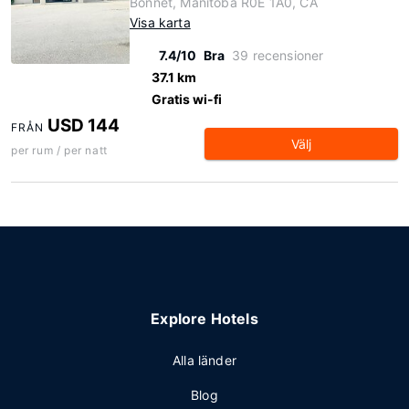
Bonnet, Manitoba R0E 1A0, CA
Visa karta
7.4/10
Bra
39 recensioner
37.1 km
Gratis wi-fi
USD 144
FRÅN
Välj
per rum / per natt
Explore Hotels
Alla länder
Blog