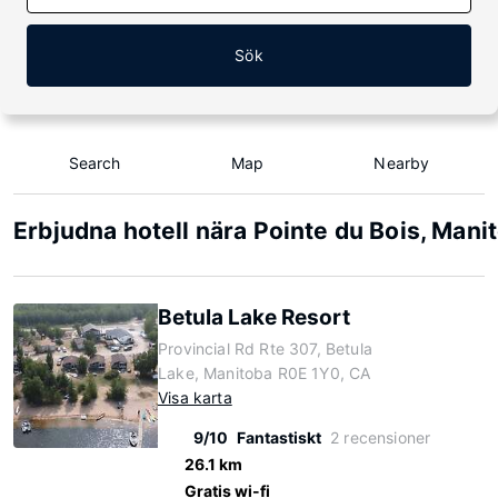
Sök
Search
Map
Nearby
Erbjudna hotell nära Pointe du Bois, Mani
Betula Lake Resort
Provincial Rd Rte 307, Betula
Lake, Manitoba R0E 1Y0, CA
Visa karta
9/10
Fantastiskt
2 recensioner
26.1 km
Gratis wi-fi