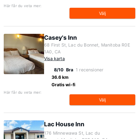
Här får du veta mer:
Välj
Casey's Inn
68 First St, Lac du Bonnet, Manitoba R0E
1A0, CA
Visa karta
8/10
Bra
1 recensioner
36.6 km
Gratis wi-fi
Här får du veta mer:
Välj
Lac House Inn
176 Minnewawa St, Lac du