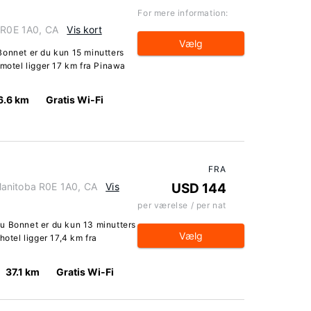
For mere information:
a R0E 1A0, CA
Vis kort
Vælg
Bonnet er du kun 15 minutters
 motel ligger 17 km fra Pinawa
6.6 km
Gratis Wi-Fi
FRA
Manitoba R0E 1A0, CA
Vis
USD 144
per værelse / per nat
u Bonnet er du kun 13 minutters
Vælg
hotel ligger 17,4 km fra
37.1 km
Gratis Wi-Fi