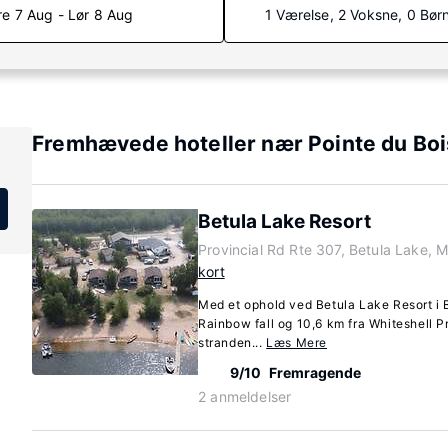
re 7 Aug - Lør 8 Aug
1 Værelse, 2 Voksne, 0 Bør
Fremhævede hoteller nær Pointe du Boi
Betula Lake Resort
Provincial Rd Rte 307, Betula Lake, 
kort
Med et ophold ved Betula Lake Resort i B
Rainbow fall og 10,6 km fra Whiteshell P
stranden...
Læs Mere
9/10
Fremragende
2 anmeldelser