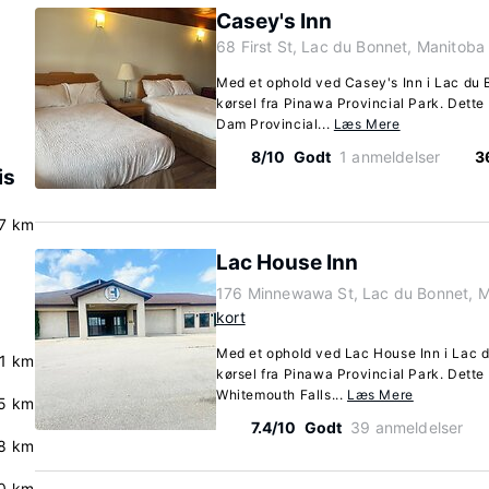
Casey's Inn
68 First St, Lac du Bonnet, Manitob
Med et ophold ved Casey's Inn i Lac du 
kørsel fra Pinawa Provincial Park. Dette
Dam Provincial...
Læs Mere
8/10
Godt
1 anmeldelser
3
is
.7 km
Lac House Inn
176 Minnewawa St, Lac du Bonnet, 
kort
Med et ophold ved Lac House Inn i Lac d
.1 km
kørsel fra Pinawa Provincial Park. Dette 
Whitemouth Falls...
Læs Mere
5 km
7.4/10
Godt
39 anmeldelser
8 km
0 km