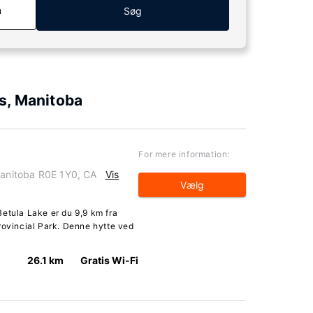
n
Søg
s, Manitoba
For mere information:
Manitoba R0E 1Y0, CA
Vis
Vælg
etula Lake er du 9,9 km fra
rovincial Park. Denne hytte ved
26.1 km
Gratis Wi-Fi