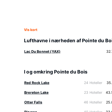
Vis kort
Lufthavne i nærheden af Pointe du Bo
Lac Du Bonnet (YAX)
32
I og omkring Pointe du Bois
Red Rock Lake
24 Hoteller
35
Brereton Lake
23 Hoteller
43.
Otter Falls
46 Hoteller
25.
Pinawa
40 Hoteller
33.