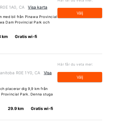
Här får du veta mer:
a R0E 1A0, CA
Visa karta
Välj
in med bil från Pinawa Provincial
nawa Dam Provincial Park och
8 km
Gratis wi-fi
Här får du veta mer:
Manitoba R0E 1Y0, CA
Visa
Välj
och placerar dig 9,9 km från
l Provincial Park. Denna stuga
29.9 km
Gratis wi-fi