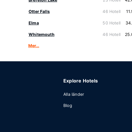
Otter Falls
46 Hotell
11
Elma
50 Hotell
34
Whitemouth
46 Hotell
25.
Mer…
Explore Hotels
Alla länder
Blog