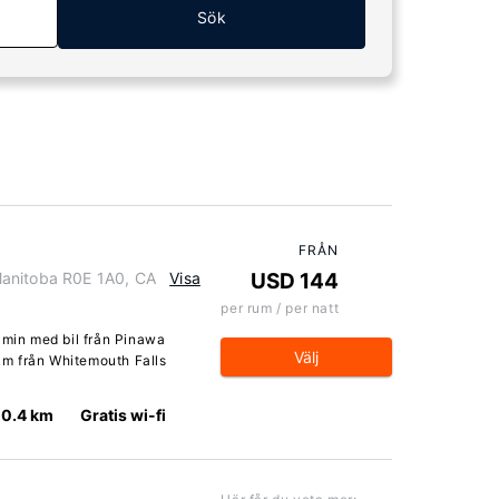
Sök
FRÅN
Manitoba R0E 1A0, CA
Visa
USD 144
per rum / per natt
 min med bil från Pinawa
Välj
 km från Whitemouth Falls
10.4 km
Gratis wi-fi