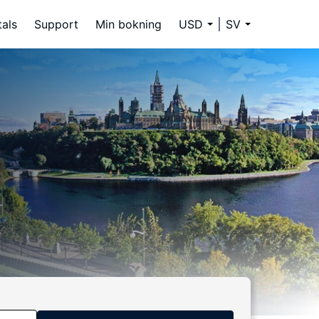
tals
Support
Min bokning
USD
SV