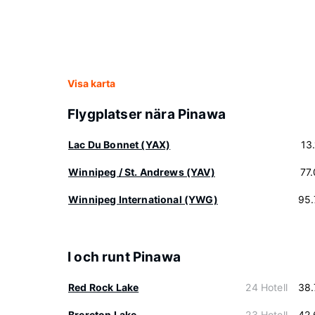
Visa karta
Flygplatser nära Pinawa
Lac Du Bonnet (YAX)
13
Winnipeg / St. Andrews (YAV)
77
Winnipeg International (YWG)
95.
I och runt Pinawa
Red Rock Lake
24 Hotell
38.
Brereton Lake
23 Hotell
42.