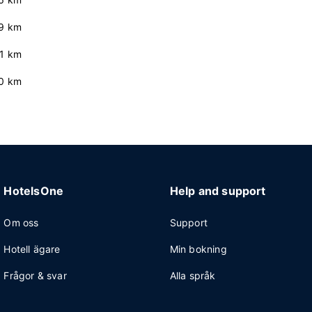
.9 km
.1 km
0 km
HotelsOne
Help and support
Om oss
Support
Hotell ägare
Min bokning
Frågor & svar
Alla språk