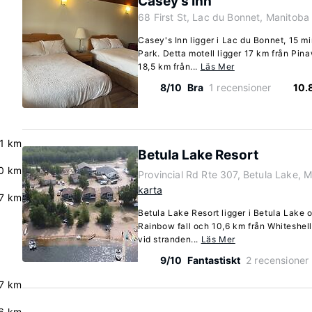
Casey's Inn
68 First St, Lac du Bonnet, Manitob
Casey's Inn ligger i Lac du Bonnet, 15 m
Park. Detta motell ligger 17 km från Pi
18,5 km från...
Läs Mer
8/10
Bra
1 recensioner
10.
.1 km
Betula Lake Resort
.0 km
Provincial Rd Rte 307, Betula Lake, 
karta
7 km
Betula Lake Resort ligger i Betula Lake 
Rainbow fall och 10,6 km från Whiteshel
vid stranden...
Läs Mer
9/10
Fantastiskt
2 recensioner
7 km
6 km