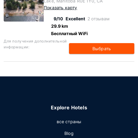
Lake, Manitoba R0E 1Y0, CA
Показать карту
9/10
Excellent
2 отзывам
29.9 km
Бесплатный WiFi
Для получения дополнительной
информации:
Выбрать
Explore Hotels
все страны
Blog