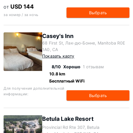
USD 144
ОТ
Выбрать
за номер / за ночь
Casey's Inn
68 First St, Лак-дю-Бонне, Manitoba R0E
1A0, CA
Показать карту
8/10
Хорошо
1 отзывам
10.8 km
Бесплатный WiFi
Для получения дополнительной
информации:
Выбрать
Betula Lake Resort
Provincial Rd Rte 307, Betula