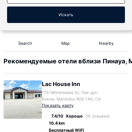
Искать
Search
Map
Nearby
Рекомендуемые отели вблизи Пинауа, 
Lac House Inn
176 Minnewawa St, Лак-дю-
Бонне, Manitoba R0E 1A0, CA
Показать карту
7.4/10
Хорошо
39 отзывам
10.4 km
Бесплатный WiFi