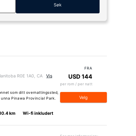
Søk
FRA
Manitoba R0E 1A0, CA
Vis
USD 144
per rom / per natt
nnet som ditt overnattingssted,
Velg
r unna Pinawa Provincial Park.
10.4 km
Wi-fi inkludert