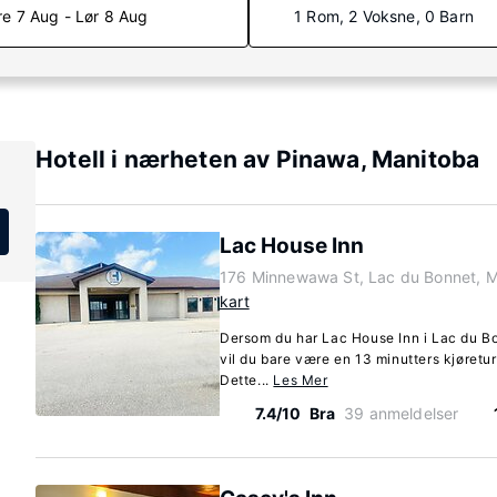
re 7 Aug - Lør 8 Aug
1 Rom, 2 Voksne, 0 Barn
Hotell i nærheten av Pinawa, Manitoba
Lac House Inn
176 Minnewawa St, Lac du Bonnet, 
kart
Dersom du har Lac House Inn i Lac du Bo
vil du bare være en 13 minutters kjøretu
Dette...
Les Mer
7.4/10
Bra
39 anmeldelser