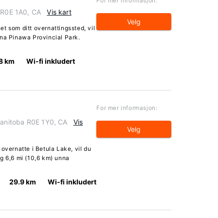
For mer informasjon:
a R0E 1A0, CA
Vis kart
Velg
t som ditt overnattingssted, vil
nna Pinawa Provincial Park.
8 km
Wi-fi inkludert
For mer informasjon:
Manitoba R0E 1Y0, CA
Vis
Velg
overnatte i Betula Lake, vil du
g 6,6 mi (10,6 km) unna
29.9 km
Wi-fi inkludert