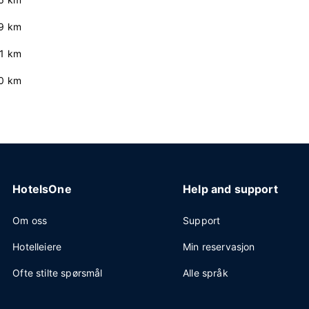
.9 km
.1 km
0 km
HotelsOne
Help and support
Om oss
Support
Hotelleiere
Min reservasjon
Ofte stilte spørsmål
Alle språk