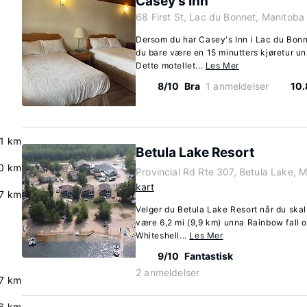
Casey's Inn
68 First St, Lac du Bonnet, Manitob
Dersom du har Casey's Inn i Lac du Bonne
du bare være en 15 minutters kjøretur u
Dette motellet...
Les Mer
8/10
Bra
1 anmeldelser
10.
.1 km
Betula Lake Resort
.0 km
Provincial Rd Rte 307, Betula Lake, 
kart
7 km
Velger du Betula Lake Resort når du skal 
være 6,2 mi (9,9 km) unna Rainbow fall o
Whiteshell...
Les Mer
9/10
Fantastisk
2 anmeldelser
7 km
6 km