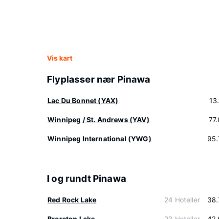
Vis kart
Flyplasser nær Pinawa
Lac Du Bonnet (YAX)
13
Winnipeg / St. Andrews (YAV)
77
Winnipeg International (YWG)
95.
I og rundt Pinawa
Red Rock Lake
24 Hoteller
38.
Brereton Lake
23 Hoteller
42.