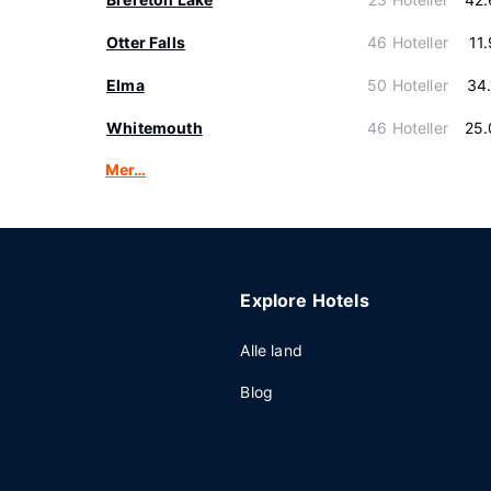
Otter Falls
46 Hoteller
11
Elma
50 Hoteller
34
Whitemouth
46 Hoteller
25.
Mer…
Explore Hotels
Alle land
Blog