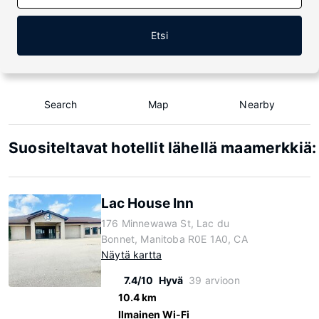
Etsi
Search
Map
Nearby
Suositeltavat hotellit lähellä maamerkkiä
Lac House Inn
176 Minnewawa St, Lac du
Bonnet, Manitoba R0E 1A0, CA
Näytä kartta
7.4/10
Hyvä
39 arvioon
10.4 km
Ilmainen Wi-Fi