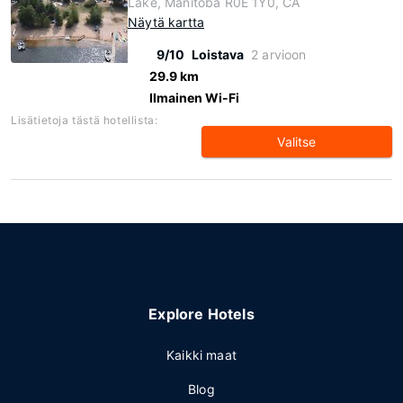
Lake, Manitoba R0E 1Y0, CA
Näytä kartta
9/10
Loistava
2 arvioon
29.9 km
Ilmainen Wi-Fi
Lisätietoja tästä hotellista:
Valitse
Explore Hotels
Kaikki maat
Blog