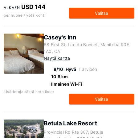
USD 144
ALKAEN
Valitse
per huone / yötä kohti
Casey's Inn
68 First St, Lac du Bonnet, Manitoba R0E
1A0, CA
Näytä kartta
8/10
Hyvä
1 arvioon
10.8 km
Ilmainen Wi-Fi
Lisätietoja tästä hotellista:
Valitse
Betula Lake Resort
Provincial Rd Rte 307, Betula