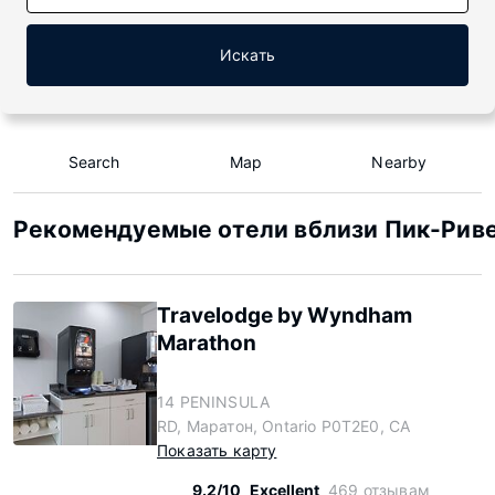
Искать
Search
Map
Nearby
Рекомендуемые отели вблизи Пик-Ривер
Travelodge by Wyndham
Marathon
14 PENINSULA
RD, Маратон, Ontario P0T2E0, CA
Показать карту
9.2/10
Excellent
469 отзывам