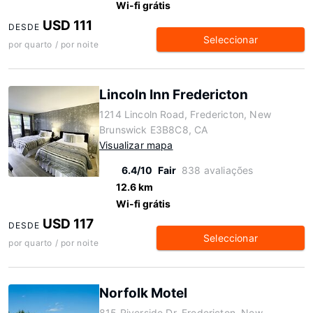
Wi-fi grátis
USD 111
DESDE
Seleccionar
por quarto / por noite
Lincoln Inn Fredericton
1214 Lincoln Road, Fredericton, New
Brunswick E3B8C8, CA
Visualizar mapa
6.4/10
Fair
838 avaliações
12.6 km
Wi-fi grátis
USD 117
DESDE
Seleccionar
por quarto / por noite
Norfolk Motel
815 Riverside Dr, Fredericton, New