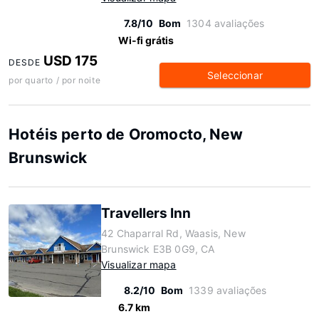
7.8/10
Bom
1304 avaliações
Wi-fi grátis
USD 175
DESDE
Seleccionar
por quarto / por noite
Hotéis perto de Oromocto, New
Brunswick
Travellers Inn
42 Chaparral Rd, Waasis, New
Brunswick E3B 0G9, CA
Visualizar mapa
8.2/10
Bom
1339 avaliações
6.7 km