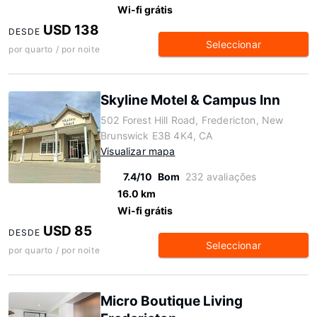
Wi-fi grátis
USD 138
DESDE
Seleccionar
por quarto / por noite
Skyline Motel & Campus Inn
502 Forest Hill Road, Fredericton, New
Brunswick E3B 4K4, CA
Visualizar mapa
7.4/10
Bom
232 avaliações
16.0 km
Wi-fi grátis
USD 85
DESDE
Seleccionar
por quarto / por noite
Micro Boutique Living