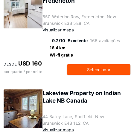
Fredericton
650 Waterloo Row, Fredericton, New
Brunswick E3B 5E8, CA
Visualizar mapa
9.2/10
Excelente
166 avaliações
16.4 km
Wi-fi grátis
USD 160
DESDE
Seleccionar
por quarto / por noite
Lakeview Property on Indian
Lake NB Canada
44 Bailey Lane, Sheffield, New
Brunswick E4B 1L2, CA
Visualizar mapa