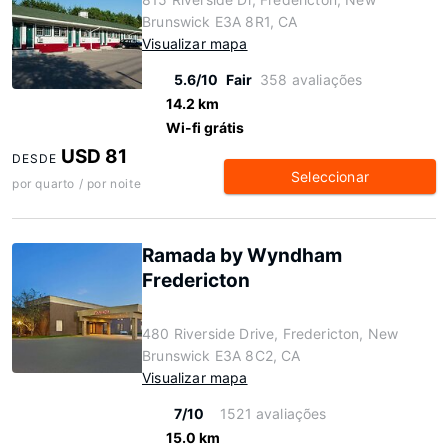
Brunswick E3A 8R1, CA
Visualizar mapa
5.6/10
Fair
358 avaliações
14.2 km
Wi-fi grátis
USD 81
DESDE
Seleccionar
por quarto / por noite
Ramada by Wyndham
Fredericton
480 Riverside Drive, Fredericton, New
Brunswick E3A 8C2, CA
Visualizar mapa
7/10
1521 avaliações
15.0 km