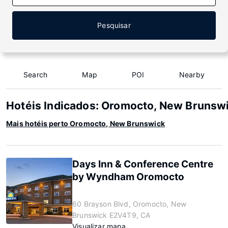
Pesquisar
Search
Map
POI
Nearby
Hotéis Indicados: Oromocto, New Brunsw
Mais hotéis perto Oromocto, New Brunswick
Days Inn & Conference Centre
by Wyndham Oromocto
60 Brayson Blvd, Oromocto, New
Brunswick E2V4T9, CA
Visualizar mapa