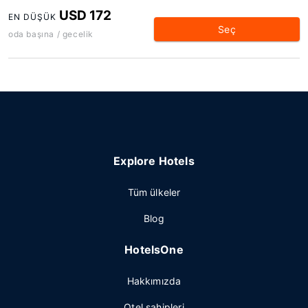
USD 172
EN DÜŞÜK
Seç
oda başına / gecelik
Explore Hotels
Tüm ülkeler
Blog
HotelsOne
Hakkımızda
Otel sahipleri