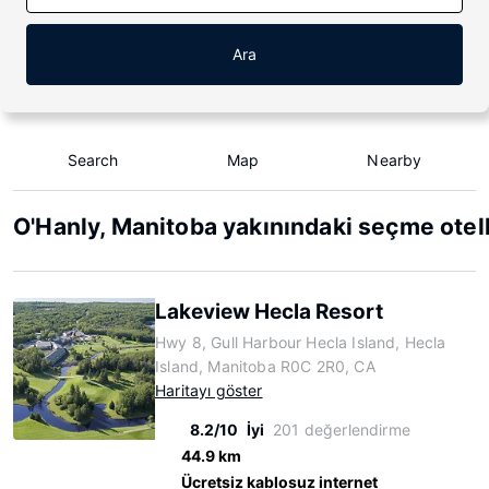
Ara
Search
Map
Nearby
O'Hanly, Manitoba yakınındaki seçme otel
Lakeview Hecla Resort
Hwy 8, Gull Harbour Hecla Island, Hecla
Island, Manitoba R0C 2R0, CA
Haritayı göster
8.2/10
İyi
201 değerlendirme
44.9 km
Ücretsiz kablosuz internet