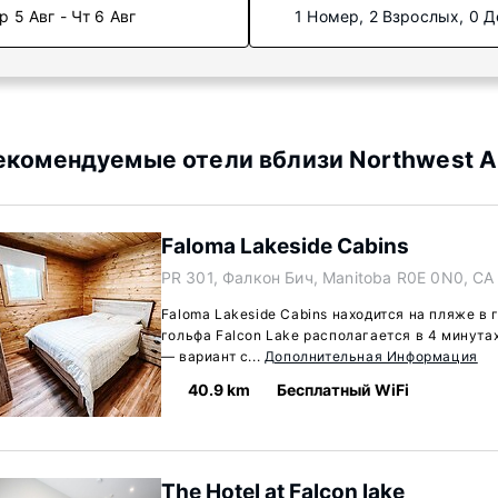
р 5 Авг - Чт 6 Авг
1 Номер, 2 Взрослых, 0 Д
екомендуемые отели вблизи Northwest Angl
Faloma Lakeside Cabins
PR 301, Фалкон Бич, Manitoba R0E 0N0, CA
Faloma Lakeside Cabins находится на пляже в 
гольфа Falcon Lake располагается в 4 минута
— вариант с...
Дополнительная Информация
40.9 km
Бесплатный WiFi
The Hotel at Falcon lake