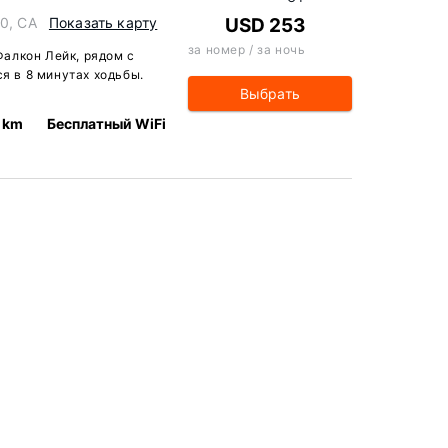
H0, CA
Показать карту
USD 253
за номер / за ночь
Фалкон Лейк, рядом с
я в 8 минутах ходьбы.
Выбрать
 km
Бесплатный WiFi