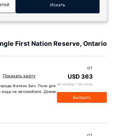
етей
Искать
e First Nation Reserve, Ontario
ОТ
Показать карту
USD 363
за номер / за ночь
городе Фалкон Бич. Поле для
х езды на автомобиле. Домик
Выбрать
ОТ