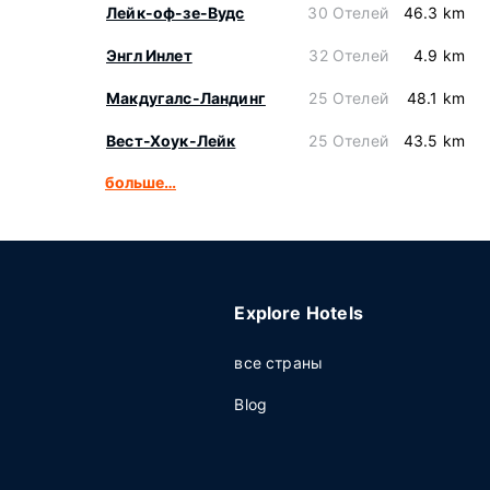
Лейк-оф-зе-Вудс
30 Отелей
46.3 km
Энгл Инлет
32 Отелей
4.9 km
Макдугалс-Ландинг
25 Отелей
48.1 km
Вест-Хоук-Лейк
25 Отелей
43.5 km
больше…
Explore Hotels
все страны
Blog