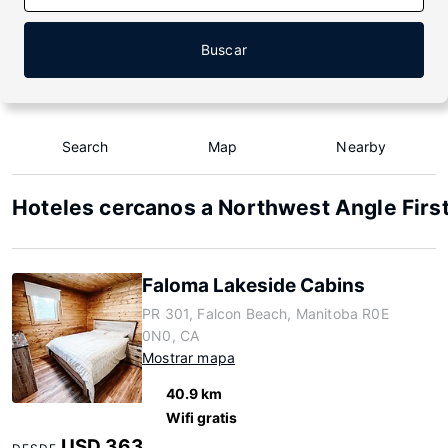
Buscar
Search
Map
Nearby
Hoteles cercanos a Northwest Angle First
Faloma Lakeside Cabins
PR 301, Falcon Beach, Manitoba R0E
0N0, CA
Mostrar mapa
40.9 km
Wifi gratis
USD 363