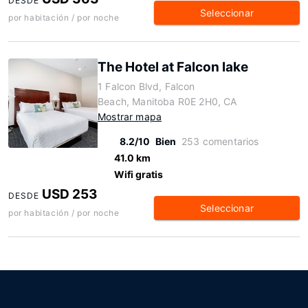
DESDE
Seleccionar
por habitación / por noche
The Hotel at Falcon lake
1 Falcon Blvd, Falcon
Beach, Manitoba R0E 2H0, CA
Mostrar mapa
8.2/10
Bien
253 comentarios
41.0 km
Wifi gratis
USD 253
DESDE
Seleccionar
por habitación / por noche