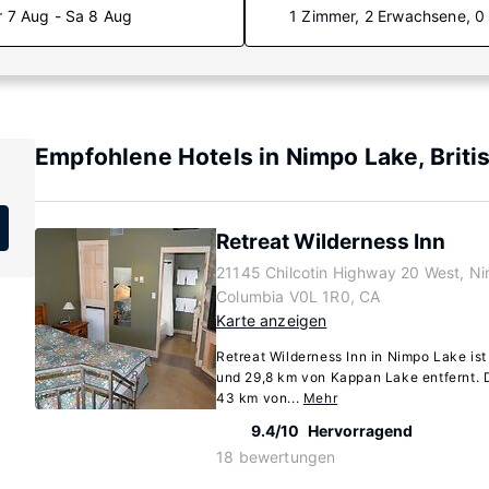
r 7 Aug - Sa 8 Aug
1 Zimmer, 2 Erwachsene, 0
Empfohlene Hotels in Nimpo Lake, Briti
Retreat Wilderness Inn
21145 Chilcotin Highway 20 West, Ni
Columbia V0L 1R0, CA
Karte anzeigen
Retreat Wilderness Inn in Nimpo Lake is
und 29,8 km von Kappan Lake entfernt. D
43 km von...
Mehr
9.4/10
Hervorragend
18 bewertungen