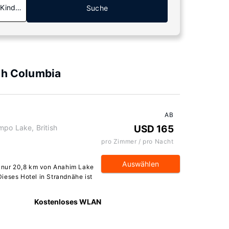
 Kinder
Suche
sh Columbia
AB
mpo Lake, British
USD 165
pro Zimmer / pro Nacht
Auswählen
t nur 20,8 km von Anahim Lake
ieses Hotel in Strandnähe ist
Kostenloses WLAN