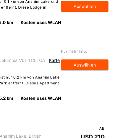
nur 0,1 km von Anahim Lake und
Auswählen
entfernt. Diese Lodge in
5.0 km
Kostenloses WLAN
Für mehr Info:
 Columbia V0L 1C0, CA
Karte
Auswählen
ist nur 0,2 km von Anahim Lake
ark entfernt. Dieses Apartment
5.2 km
Kostenloses WLAN
AB
Anahim Lake, British
USD 210