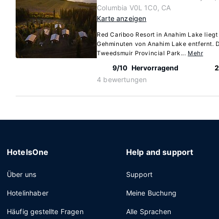
Columbia V0L 1C0, CA
Karte anzeigen
Red Cariboo Resort in Anahim Lake liegt
Gehminuten von Anahim Lake entfernt. D
Tweedsmuir Provincial Park...
Mehr
9/10
Hervorragend
2
4 bewertungen
HotelsOne
Help and support
Über uns
Support
Hotelinhaber
Meine Buchung
Häufig gestellte Fragen
Alle Sprachen