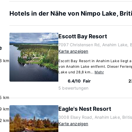
Hotels in der Nähe von Nimpo Lake, Bri
Escott Bay Resort
7097 Christensen Rd, Anahim Lake, B
e
Karte anzeigen
.3 km
Escott Bay Resort in Anahim Lake liegt 
von Anahim Lake entfernt. Dieser Ferien
Lake und 28,8 km...
Mehr
6.4/10
Fair
2
5 bewertungen
.5 km
Eagle's Nest Resort
.9 km
3008 Elsey Road, Anahim Lake, Briti
.2 km
Karte anzeigen