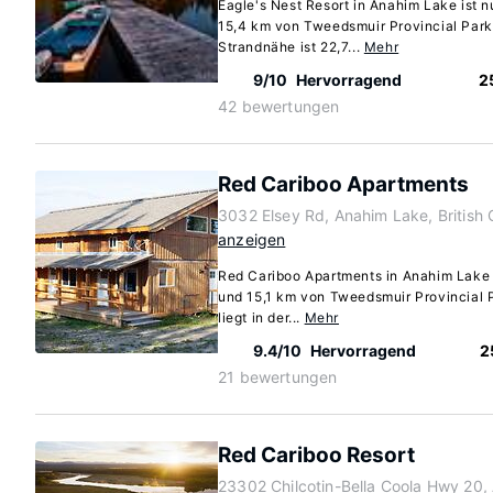
Eagle's Nest Resort in Anahim Lake ist 
15,4 km von Tweedsmuir Provincial Park 
Strandnähe ist 22,7...
Mehr
9/10
Hervorragend
2
42 bewertungen
Red Cariboo Apartments
3032 Elsey Rd, Anahim Lake, British
anzeigen
Red Cariboo Apartments in Anahim Lake 
und 15,1 km von Tweedsmuir Provincial P
liegt in der...
Mehr
9.4/10
Hervorragend
2
21 bewertungen
Red Cariboo Resort
23302 Chilcotin-Bella Coola Hwy 20, 