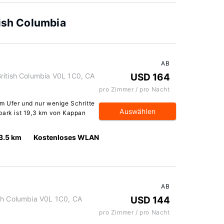
tish Columbia
AB
ritish Columbia V0L 1C0, CA
USD 164
pro Zimmer / pro Nacht
am Ufer und nur wenige Schritte
Auswählen
park ist 19,3 km von Kappan
3.5 km
Kostenloses WLAN
AB
sh Columbia V0L 1C0, CA
USD 144
pro Zimmer / pro Nacht