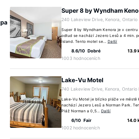
Super 8 by Wyndham Keno
240 Lakeview Drive, Kenora, Ontari
apa
Super 8 by Wyndham Kenora je v centru
odtud se nachází Jezero Lesů a 4 min. 
Island. Tento motel se...
Další
8.6/10
Dobré
13.9
1003 hodnoceních
Lake-Vu Motel
740 Lakeview Drive, Kenora, Ontari
Lake-Vu Motel je blízko pláže ve městě
nachází Jezero Lesů a Norman Park. Ten
Pláž Norman a 0,5...
Další
6/10
Fair
14.0
1002 hodnoceních