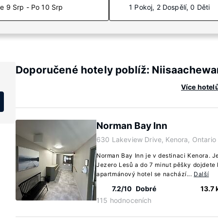
e 9 Srp - Po 10 Srp
1 Pokoj, 2 Dospělí, 0 Děti
Doporučené hotely poblíž: Niisaachewa
Více hotel
Norman Bay Inn
630 Lakeview Drive, Kenora, Ontari
Norman Bay Inn je v destinaci Kenora. 
Jezero Lesů a do 7 minut pěšky dojdete
apartmánový hotel se nachází...
Další
7.2/10
Dobré
13.7
115 hodnoceních