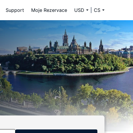
Support
Moje Rezervace
USD
CS
y