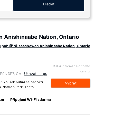
Hledat
n Anishinaabe Nation, Ontario
ů poblíž Niisaachewan Anishinaabe Nation, Ontario
Další informace o tomto
hotelu:
o P9N3P7, CA
Ukázat mapu
Jen kousek odtud se nachází
Vybrat
 k Norman Park. Tento
 km
Připojení Wi-Fi zdarma