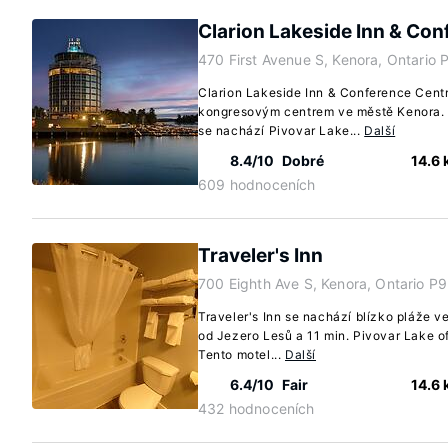
Clarion Lakeside Inn & Con
470 First Avenue S, Kenora, Ontario
Clarion Lakeside Inn & Conference Centr
kongresovým centrem ve městě Kenora.
se nachází Pivovar Lake...
Další
8.4/10
Dobré
14.6
609 hodnoceních
Traveler's Inn
700 Eighth Ave S, Kenora, Ontario P
Traveler's Inn se nachází blízko pláže v
od Jezero Lesů a 11 min. Pivovar Lake 
Tento motel...
Další
6.4/10
Fair
14.6
432 hodnoceních