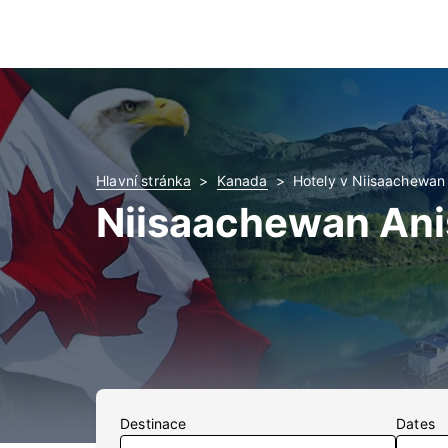
Hlavní stránka
Kanada
Hotely v Niisaachewan
Niisaachewan Ani
Destinace
Dates