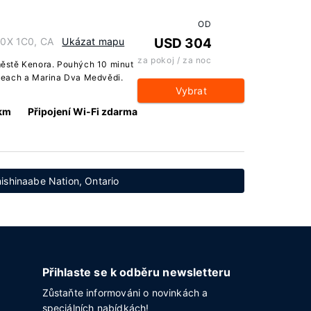
OD
 P0X 1C0, CA
Ukázat mapu
USD 304
za pokoj / za noc
 městě Kenora. Pouhých 10 minut
Beach a Marina Dva Medvědi.
Vybrat
 km
Připojení Wi-Fi zdarma
ishinaabe Nation, Ontario
Přihlaste se k odběru newsletteru
Zůstaňte informováni o novinkách a
speciálních nabídkách!