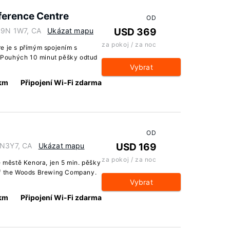
ference Centre
OD
 P9N 1W7, CA
Ukázat mapu
USD 369
za pokoj / za noc
e je s přímým spojením s
 Pouhých 10 minut pěšky odtud
Vybrat
 km
Připojení Wi-Fi zdarma
OD
9N3Y7, CA
Ukázat mapu
USD 169
za pokoj / za noc
e městě Kenora, jen 5 min. pěšky
of the Woods Brewing Company.
Vybrat
 km
Připojení Wi-Fi zdarma