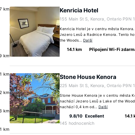
.7 km
Kenricia Hotel
155 Main St S, Kenora, Ontario P9N 
Kenricia Hotel je v centru města Kenora
Jezero Lesů a Radnice Kenora. Tento hot
the Woods...
Další
14.1 km
Připojení Wi-Fi zdarm
9 km
.1 km
Stone House Kenora
225 Main St S, Kenora, Ontario P9N 
.2 km
Stone House Kenora je v centru města K
nachází Jezero Lesů a Lake of the Woo
nachází 0,4 km od...
Další
3 km
9.8/10
Excellent
14.1
145 hodnoceních
.1 km