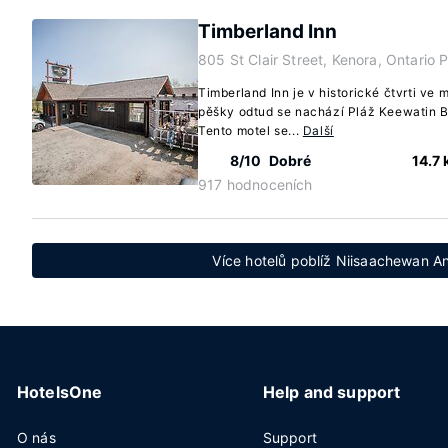
Timberland Inn
805 St Clair Street, Kenora, Ontario
Timberland Inn je v historické čtvrti ve
pěšky odtud se nachází Pláž Keewatin 
Tento motel se...
Další
8/10
Dobré
14.7
917 hodnoceních
Více hotelů poblíž Niisaachewan An
HotelsOne
Help and support
O nás
Support