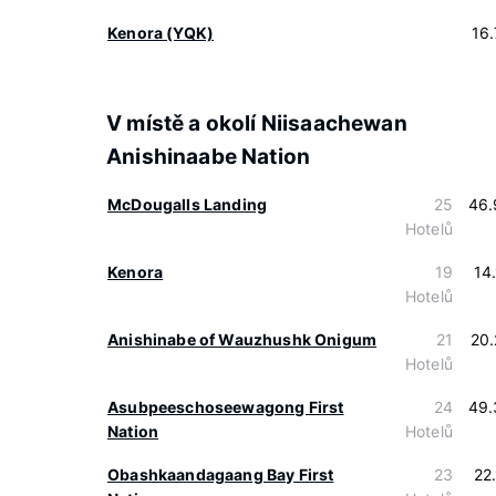
Kenora (YQK)
16
V místě a okolí Niisaachewan
Anishinaabe Nation
McDougalls Landing
25
46.
Hotelů
Kenora
19
14
Hotelů
Anishinabe of Wauzhushk Onigum
21
20
Hotelů
Asubpeeschoseewagong First
24
49.
Nation
Hotelů
Obashkaandagaang Bay First
23
22