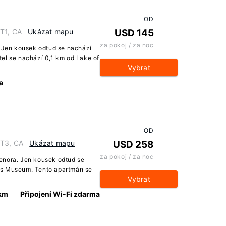
OD
1T1, CA
Ukázat mapu
USD 145
za pokoj / za noc
. Jen kousek odtud se nachází
el se nachází 0,1 km od Lake of
Vybrat
a
OD
1T3, CA
Ukázat mapu
USD 258
za pokoj / za noc
enora. Jen kousek odtud se
ds Museum. Tento apartmán se
Vybrat
 km
Připojení Wi-Fi zdarma