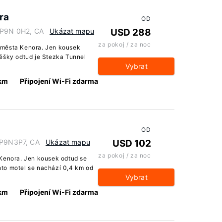
ra
OD
o P9N 0H2, CA
Ukázat mapu
USD 288
za pokoj / za noc
 města Kenora. Jen kousek
pěšky odtud je Stezka Tunnel
Vybrat
 km
Připojení Wi-Fi zdarma
OD
o P9N3P7, CA
Ukázat mapu
USD 102
za pokoj / za noc
 Kenora. Jen kousek odtud se
to motel se nachází 0,4 km od
Vybrat
 km
Připojení Wi-Fi zdarma