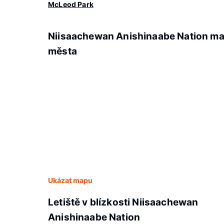
McLeod Park
Niisaachewan Anishinaabe Nation m
města
Ukázat mapu
Letiště v blízkosti Niisaachewan
Anishinaabe Nation