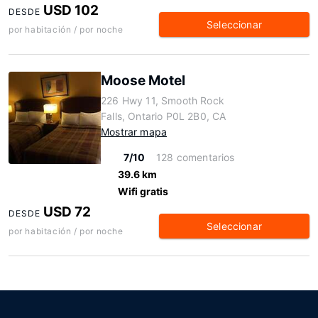
USD 102
DESDE
Seleccionar
por habitación / por noche
Moose Motel
226 Hwy 11, Smooth Rock
Falls, Ontario P0L 2B0, CA
Mostrar mapa
7/10
128 comentarios
39.6 km
Wifi gratis
USD 72
DESDE
Seleccionar
por habitación / por noche