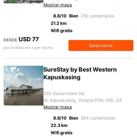
Mostrar mapa
8.8/10
Bien
216 comentarios
21.2 km
Wifi gratis
USD 77
DESDE
Seleccionar
por habitación / por noche
SureStay by Best Western
Kapuskasing
100 Government Rd
W, Kapuskasing, Ontario P5N 2X8, CA
Mostrar mapa
8.8/10
Bien
284 comentarios
22.3 km
Wifi gratis