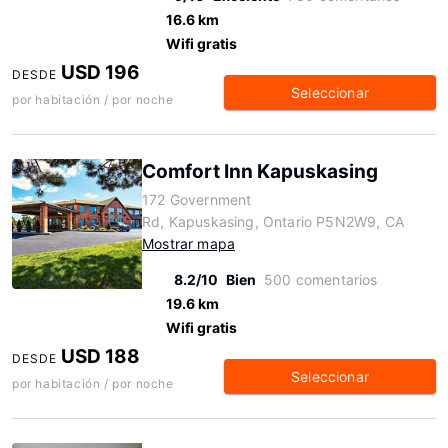
16.6 km
Wifi gratis
USD 196
DESDE
Seleccionar
por habitación / por noche
Comfort Inn Kapuskasing
172 Government
Rd, Kapuskasing, Ontario P5N2W9, CA
Mostrar mapa
8.2/10
Bien
500 comentarios
19.6 km
Wifi gratis
USD 188
DESDE
Seleccionar
por habitación / por noche