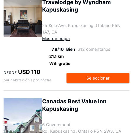
Travelodge by Wyndham
Kapuskasing
25 Kolb Ave, Kapuskasing, Ontario P5N
1A7, CA
Mostrar mapa
7.8/10
Bien
612 comentarios
21.1 km
Wifi gratis
USD 110
DESDE
Seleccionar
por habitación / por noche
Canadas Best Value Inn
Kapuskasing
6 Government
Rd, Kapuskasing, Ontario P5N 2W3, CA