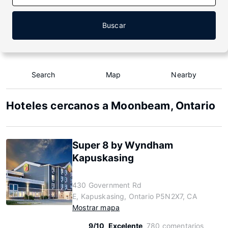
Buscar
Search
Map
Nearby
Hoteles cercanos a Moonbeam, Ontario
Super 8 by Wyndham
Kapuskasing
430 Government Rd
E, Kapuskasing, Ontario P5N2X7, CA
Mostrar mapa
9/10
Excelente
780 comentarios