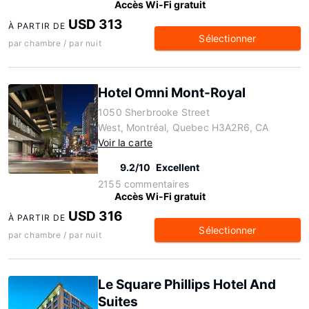
Accès Wi-Fi gratuit
USD 313
À PARTIR DE
Sélectionner
par chambre / par nuit
Hotel Omni Mont-Royal
1050 Sherbrooke Street
West, Montréal, Quebec H3A2R6, CA
Voir la carte
9.2/10
Excellent
2155 commentaires
Accès Wi-Fi gratuit
USD 316
À PARTIR DE
Sélectionner
par chambre / par nuit
Le Square Phillips Hotel And
Suites