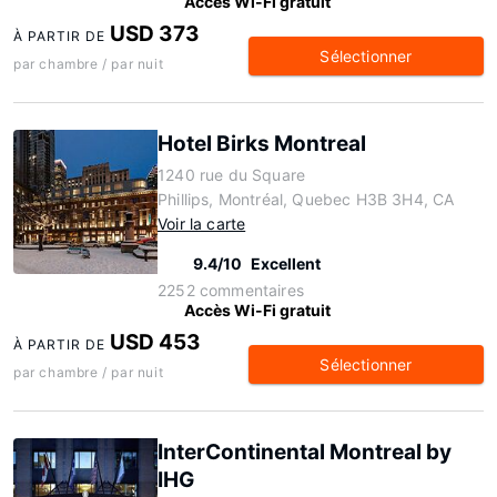
Accès Wi-Fi gratuit
USD 373
À PARTIR DE
Sélectionner
par chambre / par nuit
Hotel Birks Montreal
1240 rue du Square
Phillips, Montréal, Quebec H3B 3H4, CA
Voir la carte
9.4/10
Excellent
2252 commentaires
Accès Wi-Fi gratuit
USD 453
À PARTIR DE
Sélectionner
par chambre / par nuit
InterContinental Montreal by
IHG