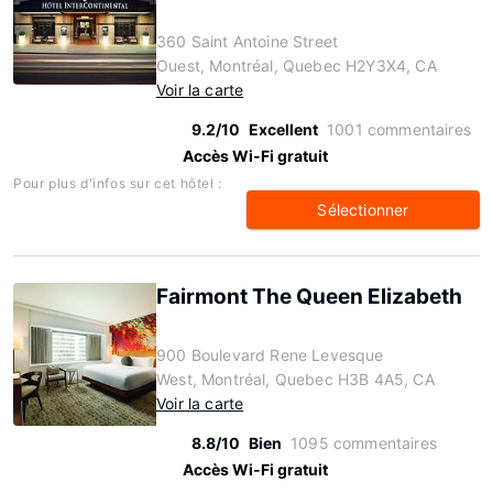
360 Saint Antoine Street
Ouest, Montréal, Quebec H2Y3X4, CA
Voir la carte
9.2/10
Excellent
1001 commentaires
Accès Wi-Fi gratuit
Pour plus d'infos sur cet hôtel :
Sélectionner
Fairmont The Queen Elizabeth
900 Boulevard Rene Levesque
West, Montréal, Quebec H3B 4A5, CA
Voir la carte
8.8/10
Bien
1095 commentaires
Accès Wi-Fi gratuit