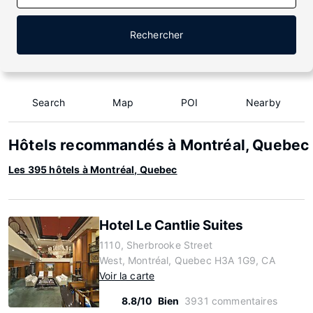
Rechercher
Search
Map
POI
Nearby
Hôtels recommandés à Montréal, Quebec
Les 395 hôtels à Montréal, Quebec
Hotel Le Cantlie Suites
1110, Sherbrooke Street
West, Montréal, Quebec H3A 1G9, CA
Voir la carte
8.8/10
Bien
3931 commentaires