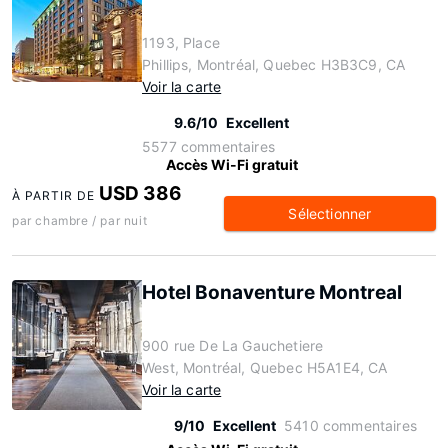
1193, Place
Phillips, Montréal, Quebec H3B3C9, CA
Voir la carte
9.6/10
Excellent
5577 commentaires
Accès Wi-Fi gratuit
USD 386
À PARTIR DE
Sélectionner
par chambre / par nuit
Hotel Bonaventure Montreal
900 rue De La Gauchetiere
West, Montréal, Quebec H5A1E4, CA
Voir la carte
9/10
Excellent
5410 commentaires