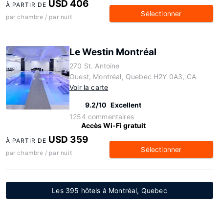
USD 406
À PARTIR DE
Sélectionner
par chambre / par nuit
Le Westin Montréal
270 St. Antoine
Ouest, Montréal, Quebec H2Y 0A3, CA
Voir la carte
9.2/10
Excellent
1254 commentaires
Accès Wi-Fi gratuit
USD 359
À PARTIR DE
Sélectionner
par chambre / par nuit
Les 395 hôtels à Montréal, Quebec