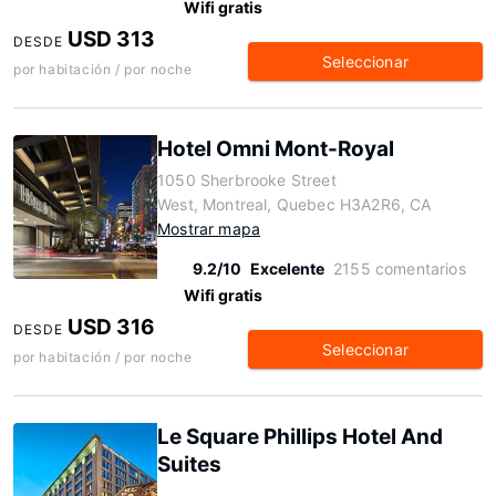
Wifi gratis
USD 313
DESDE
Seleccionar
por habitación / por noche
Hotel Omni Mont-Royal
1050 Sherbrooke Street
West, Montreal, Quebec H3A2R6, CA
Mostrar mapa
9.2/10
Excelente
2155 comentarios
Wifi gratis
USD 316
DESDE
Seleccionar
por habitación / por noche
Le Square Phillips Hotel And
Suites