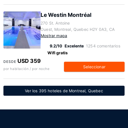
Le Westin Montréal
270 St. Antoine
Ouest, Montreal, Quebec H2Y 0A3, CA
Mostrar mapa
9.2/10
Excelente
1254 comentarios
Wifi gratis
USD 359
DESDE
Seleccionar
por habitación / por noche
Ver los 395 hoteles de Montreal, Quebec