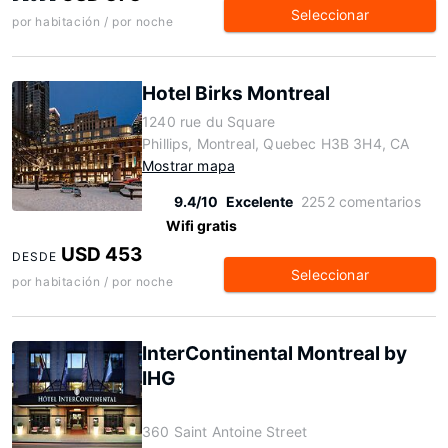
Seleccionar
por habitación / por noche
Hotel Birks Montreal
1240 rue du Square
Phillips, Montreal, Quebec H3B 3H4, CA
Mostrar mapa
9.4/10
Excelente
2252 comentarios
Wifi gratis
USD 453
DESDE
Seleccionar
por habitación / por noche
InterContinental Montreal by
IHG
360 Saint Antoine Street