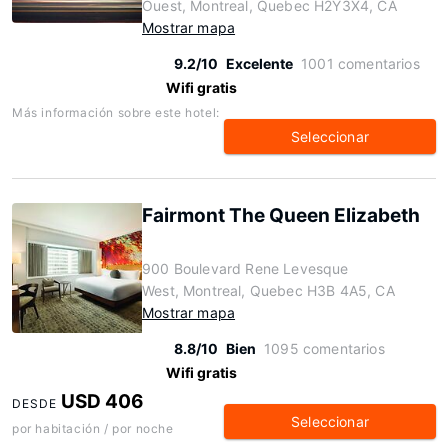
Ouest, Montreal, Quebec H2Y3X4, CA
Mostrar mapa
9.2/10
Excelente
1001 comentarios
Wifi gratis
Más información sobre este hotel:
Seleccionar
Fairmont The Queen Elizabeth
900 Boulevard Rene Levesque
West, Montreal, Quebec H3B 4A5, CA
Mostrar mapa
8.8/10
Bien
1095 comentarios
Wifi gratis
USD 406
DESDE
Seleccionar
por habitación / por noche