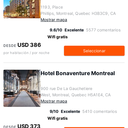
1193, Place
Phillips, Montreal, Quebec H3B3C9, CA
Mostrar mapa
9.6/10
Excelente
5577 comentarios
Wifi gratis
USD 386
DESDE
Seleccionar
por habitación / por noche
Hotel Bonaventure Montreal
900 rue De La Gauchetiere
West, Montreal, Quebec H5A1E4, CA
Mostrar mapa
9/10
Excelente
5410 comentarios
Wifi gratis
USD 373
DESDE