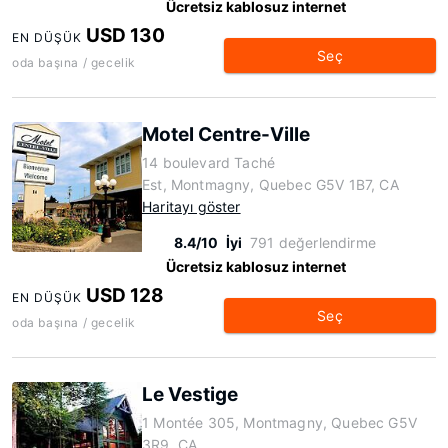
Ücretsiz kablosuz internet
USD 130
EN DÜŞÜK
Seç
oda başına / gecelik
Motel Centre-Ville
14 boulevard Taché
Est, Montmagny, Quebec G5V 1B7, CA
Haritayı göster
8.4/10
İyi
791 değerlendirme
Ücretsiz kablosuz internet
USD 128
EN DÜŞÜK
Seç
oda başına / gecelik
Le Vestige
1 Montée 305, Montmagny, Quebec G5V
3R9, CA