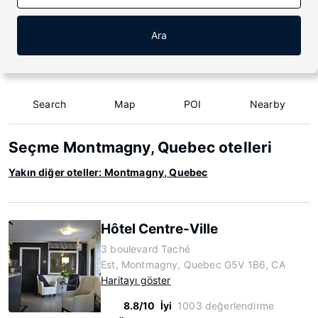
Ara
Search
Map
POI
Nearby
Seçme Montmagny, Quebec otelleri
Yakın diğer oteller: Montmagny, Quebec
Hôtel Centre-Ville
3 boulevard Taché
Est, Montmagny, Quebec G5V 1B6, CA
Haritayı göster
8.8/10
İyi
1003 değerlendirme