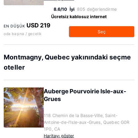
8.6/10
İyi
805 değerlendirme
Ücretsiz kablosuz internet
USD 219
EN DÜŞÜK
Seç
oda başına / gecelik
Montmagny, Quebec yakınındaki seçme
oteller
Auberge Pourvoirie Isle-aux-
Grues
118 Chemin de la Basse-Ville, Saint-
Antoine-de-l'Isle-aux-Grues, Quebec G0R
1P0, CA
Haritayı göster