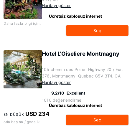
Haritayı göster
Ücretsiz kablosuz internet
Daha fazla bilgi için:
Seç
Hotel L'Oiseliere Montmagny
105 chemin des Poirier Highway 20 / Exit
376, Montmagny, Quebec G5V 3T4, CA
Haritayı göster
9.2/10
Excellent
1010 değerlendirme
Ücretsiz kablosuz internet
USD 234
EN DÜŞÜK
Seç
oda başına / gecelik