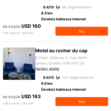
8.4/10
İyi
88 değerlendirme
8.3 km
Ücretsiz kablosuz internet
USD 160
EN DÜŞÜK
Seç
oda başına / gecelik
Motel au rocher du cap
8 Chem. Bellevue O, Cap-Saint-
Ignace, Quebec G0R 1H0, CA
Haritayı göster
8.6/10
İyi
103 değerlendirme
9.9 km
Ücretsiz kablosuz internet
USD 183
EN DÜŞÜK
Seç
oda başına / gecelik