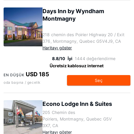
Days Inn by Wyndham
Montmagny
218 chemin des Poirier Highway 20 / Exit
376, Montmagny, Quebec G5V4J9, CA
Haritayı göster
8.8/10
İyi
1444 değerlendirme
Ücretsiz kablosuz internet
USD 185
EN DÜŞÜK
Seç
oda başına / gecelik
Econo Lodge Inn & Suites
205 Chemin des
Poiriers, Montmagny, Quebec G5V
3X7, CA
Haritayı göster